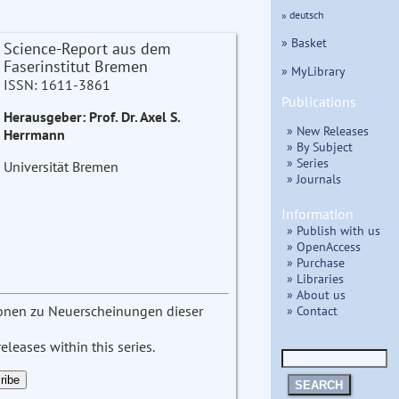
» deutsch
» Basket
Science-Report aus dem
Faserinstitut Bremen
» MyLibrary
ISSN: 1611-3861
Publications
Herausgeber: Prof. Dr. Axel S.
» New Releases
Herrmann
» By Subject
» Series
Universität Bremen
» Journals
Information
» Publish with us
» OpenAccess
» Purchase
» Libraries
» About us
» Contact
tionen zu Neuerscheinungen dieser
leases within this series.
SEARCH