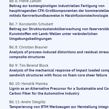
Bd. 6: Pierre Zahlen
Beitrag zur kostengünstigen industriellen Fertigung von
haupttragenden CFK-Großkomponenten der kommerziellen
mittels Kernverbundbauweise in Harzinfusionstechnologie
Bd. 7: Konstantin Schubert
Beitrag zur Strukturzustandsüberwachung von faserverstä
Kunststoffen mit Lamb-Wellen unter veränderlichen
Umgebungsbedingungen
Bd. 8: Christian Brauner
Analysis of process-induced distortions and residual stress
composite structures
Bd. 9: Tim Berend Block
Analysis of the mechanical response of impact loaded com
sandwich structures with focus on foam core shear failure
Bd. 10: Hendrik Mainka
Lignin as an Alternative Precursor for a Sustainable and Cos
Carbon Fiber for the Automotive Industry
Bd. 11: Andre Stieglitz
Temperierung von RTM Werkzeugen zur Herstellung integr