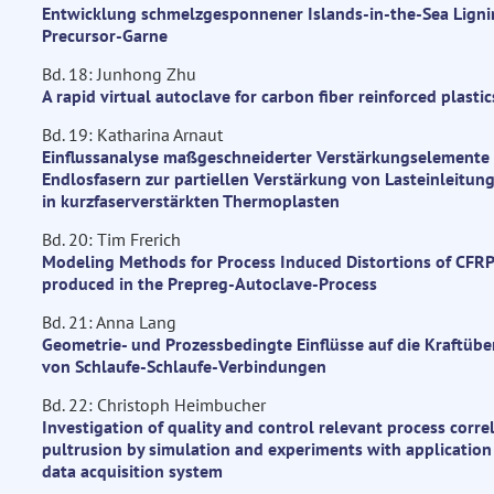
Entwicklung schmelzgesponnener Islands-in-the-Sea Ligni
Precursor-Garne
Bd. 18: Junhong Zhu
A rapid virtual autoclave for carbon fiber reinforced plastic
Bd. 19: Katharina Arnaut
Einflussanalyse maßgeschneiderter Verstärkungselemente
Endlosfasern zur partiellen Verstärkung von Lasteinleitun
in kurzfaserverstärkten Thermoplasten
Bd. 20: Tim Frerich
Modeling Methods for Process Induced Distortions of CFRP
produced in the Prepreg-Autoclave-Process
Bd. 21: Anna Lang
Geometrie- und Prozessbedingte Einflüsse auf die Kraftüb
von Schlaufe-Schlaufe-Verbindungen
Bd. 22: Christoph Heimbucher
Investigation of quality and control relevant process correl
pultrusion by simulation and experiments with application 
data acquisition system