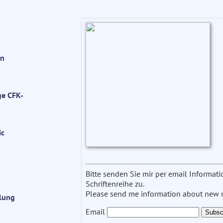
on
ge CFK-
ic
n
Bitte senden Sie mir per email Informa
Schriftenreihe zu.
Please send me information about new re
llung
Email