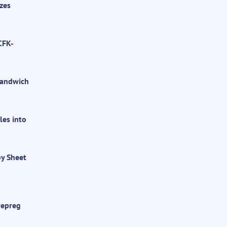
zes
CFK-
sandwich
les into
by Sheet
repreg