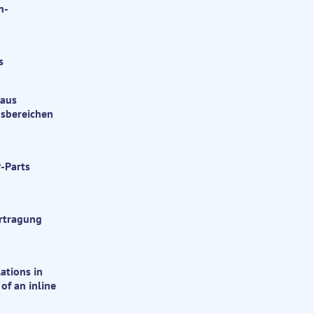
n-
s
 aus
gsbereichen
-Parts
ertragung
ations in
of an inline