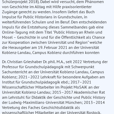
Schülerprojekt 2018). Dabei wird versucht, dem Phänomen
von Geschichte im Alltag mit Hilfe praxisorientierter
Zugänge gerecht zu werden. Insofern liefert das Buch
Impulse für Public Historians in Grundschulen, in
weiterführenden Schulen und im Beruf. Den entscheidenden
Impuls für die Entstehung dieses Sammelbandes gab eine
Online-Tagung mit dem Titel "Public History an Rhein und
Mosel – Geschichte in und für die Öffentlichkeit als Chance
zur Kooperation zwischen Universität und Region" welche
die Herausgeber am 19. Februar 2021 an der Universität
Koblenz-Landau, Campus Koblenz durchführen konnten
Dr. Christian Grieshaber Dr. phil. M.A., seit 2022 Vertretung der
Professur für Grundschulpädagogik mit Schwerpunkt
Sachunterricht an der Universität Koblenz-Landau, Campus
Koblenz; 2021–2022 Lehrkraft für besondere Aufgaben am
Institut für Grundschulpädagogik ebd.; 2017–2021
Wissenschaftlicher Mitarbeiter im Projekt MoSAiK an der
Universität Koblenz-Landau; 2015–2017 Akademischer Rat
am Lehrstuhl für Didaktik der Geschichte und Public History
der Ludwig-Maximilians-Universität München; 2013–2014
Vertretung des Faches Geschichtsdidaktik als
wissenschaftlicher Mitarbeiter an der Universität Rostock.