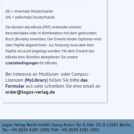
(D) = innerhalb Deutschlands
(W) = außerhalb Deutschlands
Sie können das eBook (PDF) entweder einzeln
herunterladen oder in Kombination mit dem gedruckten
Buch (Bundle) erwerben. Der Erwerb beider Optionen wird
über PayPal abgerechnet - zur Nutzung muss aber kein
PayPal-Account angelegt werden. Mit dem Erwerb des
eBooks bzw. Bundles akzeptieren Sie unsere
Lizenzbedingungen
für eBooks.
Bei Interesse an Multiuser- oder Campus-
Lizenzen (
MyLibrary
) füllen Sie bitte
das
Formular
aus oder schreiben Sie eine email an
order@logos-verlag.de
Logos Verlag Berlin GmbH, Georg-Knorr-Str. 4, Geb. 10, D-12681 Berlin,
Tel.: +49 (0)30 4285 1090, FAX: +49 (0)30 4285 1092