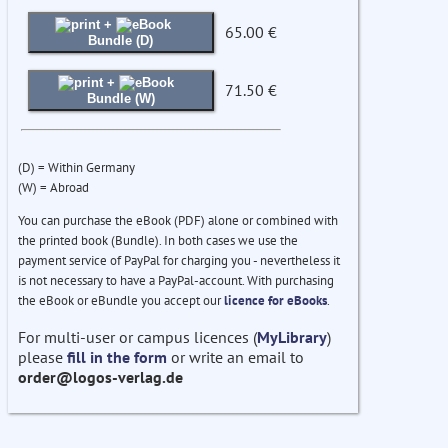
+
65.00 €
Bundle (D)
+
71.50 €
Bundle (W)
(D) = Within Germany
(W) = Abroad
You can purchase the eBook (PDF) alone or combined with
the printed book (Bundle). In both cases we use the
payment service of PayPal for charging you - nevertheless it
is not necessary to have a PayPal-account. With purchasing
the eBook or eBundle you accept our
licence for eBooks
.
For multi-user or campus licences (
MyLibrary
)
please
fill in the form
or write an email to
order@logos-verlag.de