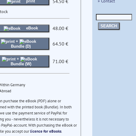
» Contact
54.50 €
print
stock
SEARCH
48.00 €
eBook
+
64.50 €
Bundle (D)
+
71.00 €
Bundle (W)
 Within Germany
 Abroad
an purchase the eBook (PDF) alone or
ed with the printed book (Bundle). In both
we use the payment service of PayPal for
ng you - nevertheless it is not necessary to
 PayPal-account. With purchasing the eBook or
le you accept our
licence for eBooks
.