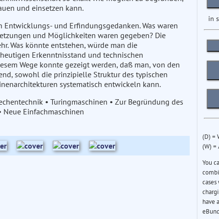
auen und einsetzen kann.
in 
en Entwicklungs- und Erfindungsgedanken. Was waren
ssetzungen und Möglichkeiten waren gegeben? Die
ehr. Was könnte entstehen, würde man die
heutigen Erkenntnisstand und technischen
iesem Wege konnte gezeigt werden, daß man, von den
, sowohl die prinzipielle Struktur des typischen
inenarchitekturen systematisch entwickeln kann.
 Rechentechnik • Turingmaschinen • Zur Begründung des
e • Neue Einfachmaschinen
(D) =
(W) =
You c
combin
cases 
chargi
have a
eBund