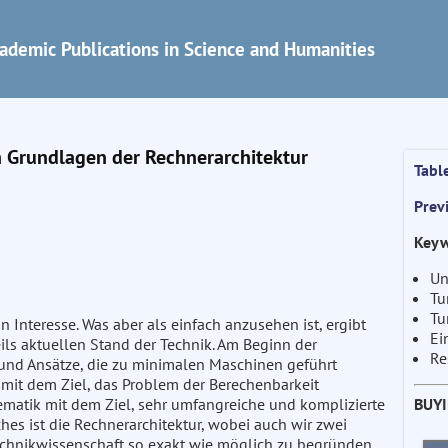
ademic Publications in Science and Humanities
n Grundlagen der Rechnerarchitektur
Tabl
Prev
Keyw
Un
Tu
Tu
Interesse. Was aber als einfach anzusehen ist, ergibt
Ei
ils aktuellen Stand der Technik. Am Beginn der
Re
und Ansätze, die zu minimalen Maschinen geführt
it dem Ziel, das Problem der Berechenbarkeit
BUY
ematik mit dem Ziel, sehr umfangreiche und komplizierte
s ist die Rechnerarchitektur, wobei auch wir zwei
Technikwissenschaft so exakt wie möglich zu begründen,