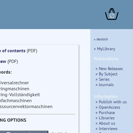
∅
» deutsch
» MyLibrary
e of contents
(PDF)
Publications
iew
(PDF)
» New Releases
ords:
» By Subject
» Series
iversalrechner
» Journals
ringmaschinen
ring-Vollständigkeit
Information
nfachmaschinen
» Publish with us
ssourcenvektormaschinen
» OpenAccess
» Purchase
» Libraries
ING OPTIONS
» About us
» Interviews