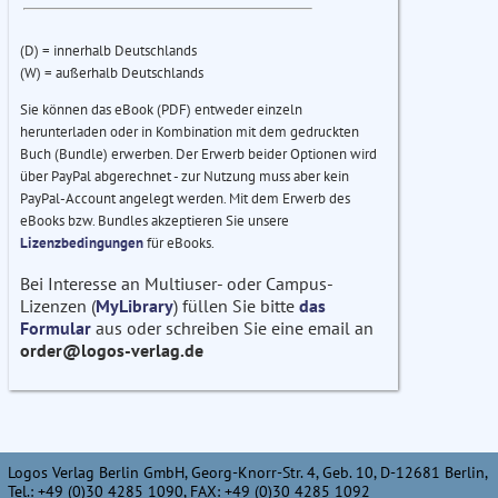
(D) = innerhalb Deutschlands
(W) = außerhalb Deutschlands
Sie können das eBook (PDF) entweder einzeln
herunterladen oder in Kombination mit dem gedruckten
Buch (Bundle) erwerben. Der Erwerb beider Optionen wird
über PayPal abgerechnet - zur Nutzung muss aber kein
PayPal-Account angelegt werden. Mit dem Erwerb des
eBooks bzw. Bundles akzeptieren Sie unsere
Lizenzbedingungen
für eBooks.
Bei Interesse an Multiuser- oder Campus-
Lizenzen (
MyLibrary
) füllen Sie bitte
das
Formular
aus oder schreiben Sie eine email an
order@logos-verlag.de
Logos Verlag Berlin GmbH, Georg-Knorr-Str. 4, Geb. 10, D-12681 Berlin,
Tel.: +49 (0)30 4285 1090, FAX: +49 (0)30 4285 1092