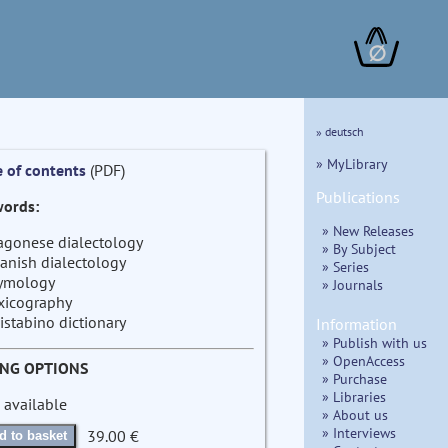
∅
» deutsch
» MyLibrary
e of contents
(PDF)
Publications
ords:
» New Releases
agonese dialectology
» By Subject
anish dialectology
» Series
ymology
» Journals
xicography
istabino dictionary
Information
» Publish with us
» OpenAccess
ING OPTIONS
» Purchase
» Libraries
 available
» About us
» Interviews
39.00 €
d to basket