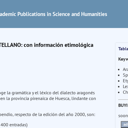
ademic Publications in Science and Humanities
LLANO: con información etimológica
Tabl
Keyw
Ar
Sp
Et
Le
Ch
ge la gramática y el léxico del dialecto aragonés
 en la provincia pirenaica de Huesca, lindante con
BUY
ndio, respecto de la edición del año 2000, son:
soon
5400 entradas)
ad