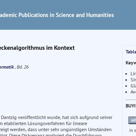
ademic Publications in Science and Humanities
eckenalgorithmus im Kontext
Tabl
Keyw
formatik
, Bd. 26
Li
Si
Gl
Av
BUY
antzig veröffentlicht wurde, hat sich aufgrund seiner
ad
m etablierten Lösungsverfahren für lineare
zeigt werden, dass unter sehr ungünstigen Umständen
in 
tigt. Diese Diskrepanz motiviert die Durchführung