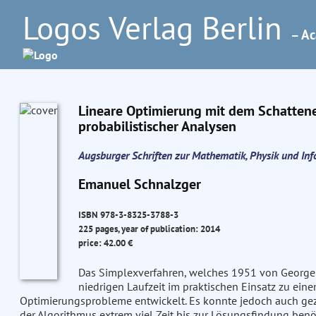
Logos Verlag Berlin
– Ac
Lineare Optimierung mit dem Schatten
probabilistischer Analysen
Augsburger Schriften zur Mathematik, Physik und In
Emanuel Schnalzger
ISBN 978-3-8325-3788-3
225 pages, year of publication: 2014
price: 42.00 €
Das Simplexverfahren, welches 1951 von George D
niedrigen Laufzeit im praktischen Einsatz zu eine
Optimierungsprobleme entwickelt. Es konnte jedoch auch ge
der Algorithmus extrem viel Zeit bis zur Lösungsfindung benö