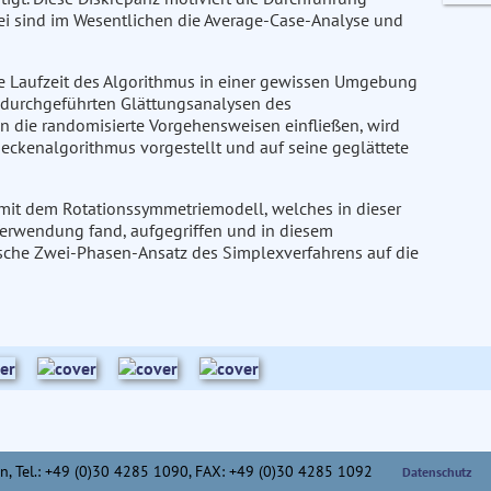
ei sind im Wesentlichen die Average-Case-Analyse und
ere Laufzeit des Algorithmus in einer gewissen Umgebung
r durchgeführten Glättungsanalysen des
n die randomisierte Vorgehensweisen einfließen, wird
neckenalgorithmus vorgestellt und auf seine geglättete
 mit dem Rotationssymmetriemodell, welches in dieser
erwendung fand, aufgegriffen und in diesem
che Zwei-Phasen-Ansatz des Simplexverfahrens auf die
n,
Tel.: +49 (0)30 4285 1090, FAX: +49 (0)30 4285 1092
Datenschutz