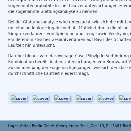
sogenannter probabilistischer Laufzeituntersuchungen. Hierb
die sogenannte Glättungsanalyse zu nennen.
Bei der Glättungsanalyse wird untersucht, wie sich die mittl
um eine beliebige Eingabe verhält. Motiviert durch die bishe
Simplexverfahrens von Spielman und Teng sowie Vershynin, i
ein deterministisches Gesamtverfahren auf Basis des Schatte
Laufzeit hin untersucht.
Darüber hinaus wird das Average-Case-Prinzip in Verbindung
Kombination bereits in den Untersuchungen von Borgwardt V
Zusammenhang der Frage nachgegangen, wie sich der klassis
durchschnittliche Laufzeit niederschlägt.
Logos Verlag Berlin GmbH, Georg-Knorr-Str. 4, Geb. 10, D-12681 Berli