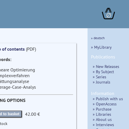
∅
» deutsch
» MyLibrary
e of contents
(PDF)
Publications
ords:
» New Releases
neare Optimierung
» By Subject
mplexverfahren
» Series
ättungsanalyse
» Journals
erage-Case-Analys
Information
» Publish with us
ING OPTIONS
» OpenAccess
» Purchase
42.00 €
» Libraries
d to basket
» About us
stock
» Interviews