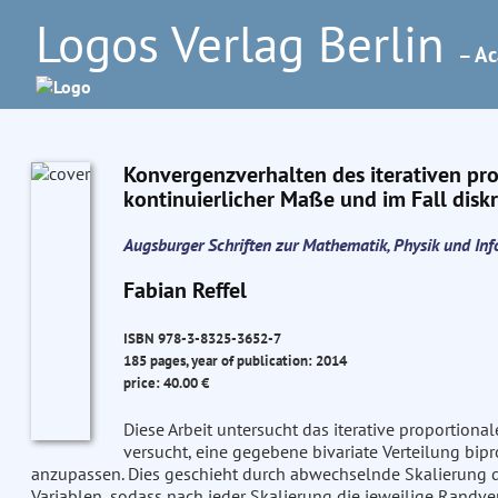
Logos Verlag Berlin
– Ac
Konvergenzverhalten des iterativen pr
kontinuierlicher Maße und im Fall disk
Augsburger Schriften zur Mathematik, Physik und In
Fabian Reffel
ISBN 978-3-8325-3652-7
185 pages, year of publication: 2014
price: 40.00 €
Diese Arbeit untersucht das iterative proportiona
versucht, eine gegebene bivariate Verteilung bi
anzupassen. Dies geschieht durch abwechselnde Skalierung de
Variablen, sodass nach jeder Skalierung die jeweilige Randve