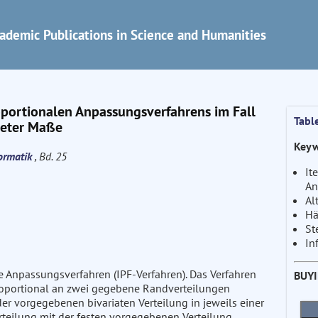
ademic Publications in Science and Humanities
oportionalen Anpassungsverfahrens im Fall
Tabl
reter Maße
Keyw
formatik
, Bd. 25
It
An
Al
Hä
St
In
le Anpassungsverfahren (IPF-Verfahren). Das Verfahren
BUY
proportional an zwei gegebene Randverteilungen
r vorgegebenen bivariaten Verteilung in jeweils einer
rteilung mit der festen vorgegebenen Verteilung