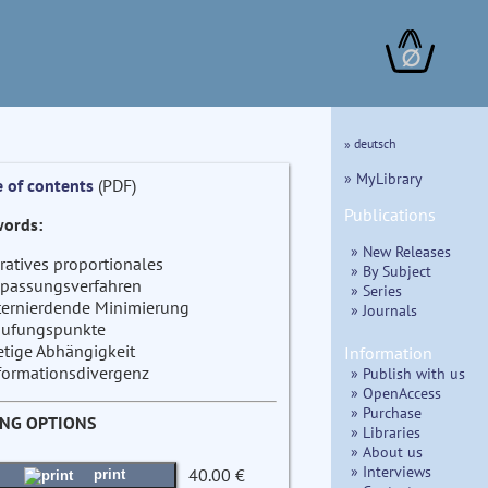
∅
» deutsch
» MyLibrary
e of contents
(PDF)
Publications
ords:
» New Releases
eratives proportionales
» By Subject
passungsverfahren
» Series
ternierdende Minimierung
» Journals
ufungspunkte
etige Abhängigkeit
Information
formationsdivergenz
» Publish with us
» OpenAccess
» Purchase
ING OPTIONS
» Libraries
» About us
» Interviews
40.00 €
print