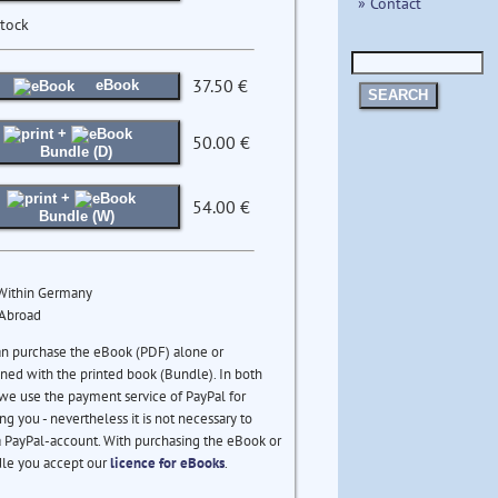
» Contact
stock
37.50 €
eBook
SEARCH
+
50.00 €
Bundle (D)
+
54.00 €
Bundle (W)
 Within Germany
 Abroad
an purchase the eBook (PDF) alone or
ed with the printed book (Bundle). In both
we use the payment service of PayPal for
ng you - nevertheless it is not necessary to
 PayPal-account. With purchasing the eBook or
le you accept our
licence for eBooks
.