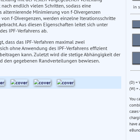
 nach endlich vielen Schritten, sodass eine
in 
ls alternierende Minimierung von f-Divergenzen
e von f-Divergenzen, werden einzelne Iterationsschritte
racht. Aus diesen Eigenschaften leitet sich unter
es IPF-Verfahrens ab.
gt, dass das IPF-Verfahren maximal zwei
 sich ohne Anwendung des IPF-Verfahrens effizient
itragen kann. Zuletzt wird die stetige Abhängigkeit der
nd den gegebenen Randverteilungen bewiesen.
(D) =
(W) =
You c
combin
cases 
chargi
have a
eBund