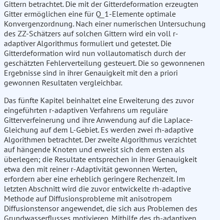
Gittern betrachtet. Die mit der Gitterdeformation erzeugten
Gitter ermöglichen eine für Q_1-Elemente optimale
Konvergenzordnung. Nach einer numerischen Untersuchung
des ZZ-Schätzers auf solchen Gittern wird ein voll r-
adaptiver Algorithmus formuliert und getestet. Die
Gitterdeformation wird nun vollautomatisch durch der
geschätzten Fehlerverteilung gesteuert. Die so gewonnenen
Ergebnisse sind in ihrer Genauigkeit mit den a priori
gewonnen Resultaten vergleichbar.
Das fünfte Kapitel beinhaltet eine Erweiterung des zuvor
eingeführten r-adaptiven Verfahrens um reguläre
Gitterverfeinerung und ihre Anwendung auf die Laplace-
Gleichung auf dem L-Gebiet. Es werden zwei rh-adaptive
Algorithmen betrachtet. Der zweite Algorithmus verzichtet
auf hängende Knoten und erweist sich dem ersten als
überlegen; die Resultate entsprechen in ihrer Genauigkeit
etwa den mit reiner r-Adaptivität gewonnen Werten,
erfordern aber eine erheblich geringere Rechenzeit. Im
letzten Abschnitt wird die zuvor entwickelte rh-adaptive
Methode auf Diffusionsprobleme mit anisotropem
Diffusionstensor angewendet, die sich aus Problemen des
Grundwasserflusses motivieren. Mithilfe des rh-adaptiven