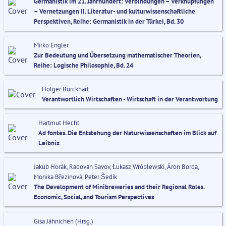
Germanistik im 21. Jahrhundert: Verbindungen – Verknüpfungen
– Vernetzungen II. Literatur- und kulturwissenschaftliche
Perspektiven, Reihe: Germanistik in der Türkei, Bd. 30
Mirko Engler
Zur Bedeutung und Übersetzung mathematischer Theorien,
Reihe: Logische Philosophie, Bd. 24
Holger Burckhart
Verantwortlich Wirtschaften - Wirtschaft in der Verantwortung
Hartmut Hecht
Ad fontes. Die Entstehung der Naturwissenschaften im Blick auf
Leibniz
Jakub Horák, Radovan Savov, Łukasz Wróblewski, Áron Borda,
Monika Březinová, Peter Šedík
The Development of Minibreweries and their Regional Roles.
Economic, Social, and Tourism Perspectives
Gisa Jähnichen (Hrsg.)