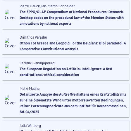
Pierre Hauck, Jan-Martin Schneider
The EPPO/OLAF Compendium of National Procedures: Denmark.
Desktop codes on the procedural law of the Member States with
annotations by national experts
Dimitrios Parashu
Othon I of Greece and Leopold I of the Belgians: Bioi paralleloi. A
Comparative Constitutional Analysis
Fereniki Panagopoulou
The European Regulation on Artificial Intelligence. A first
constitutional-ethical consideration
Malki Maliha
Detaillierte Analyse des Auftreffverhaltens eines Kraftstoffstrahls
auf eine ölbenetzte Wand unter motorrelevanten Bedingungen,
Reihe: Forschungsberichte aus dem Institut für Kolbenmaschinen,
Bd. 04/2025
Julia Welberg