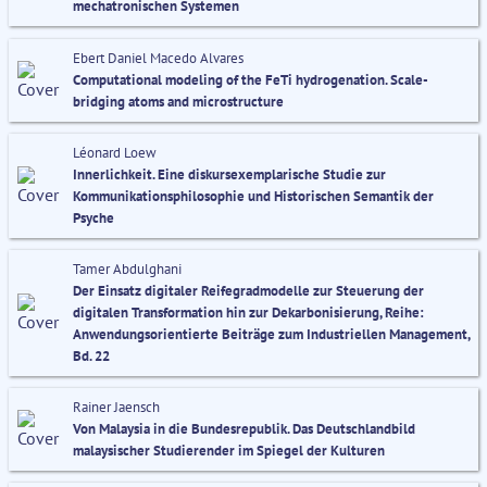
mechatronischen Systemen
Ebert Daniel Macedo Alvares
Computational modeling of the FeTi hydrogenation. Scale-
bridging atoms and microstructure
Léonard Loew
Innerlichkeit. Eine diskursexemplarische Studie zur
Kommunikationsphilosophie und Historischen Semantik der
Psyche
Tamer Abdulghani
Der Einsatz digitaler Reifegradmodelle zur Steuerung der
digitalen Transformation hin zur Dekarbonisierung, Reihe:
Anwendungsorientierte Beiträge zum Industriellen Management,
Bd. 22
Rainer Jaensch
Von Malaysia in die Bundesrepublik. Das Deutschlandbild
malaysischer Studierender im Spiegel der Kulturen