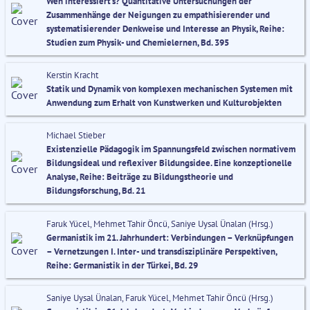
Wen interessiert’s? Quantitative Untersuchungen der
Zusammenhänge der Neigungen zu empathisierender und
systematisierender Denkweise und Interesse an Physik, Reihe:
Studien zum Physik- und Chemielernen, Bd. 395
Kerstin Kracht
Statik und Dynamik von komplexen mechanischen Systemen mit
Anwendung zum Erhalt von Kunstwerken und Kulturobjekten
Michael Stieber
Existenzielle Pädagogik im Spannungsfeld zwischen normativem
Bildungsideal und reflexiver Bildungsidee. Eine konzeptionelle
Analyse, Reihe: Beiträge zu Bildungstheorie und
Bildungsforschung, Bd. 21
Faruk Yücel, Mehmet Tahir Öncü, Saniye Uysal Ünalan (Hrsg.)
Germanistik im 21. Jahrhundert: Verbindungen – Verknüpfungen
– Vernetzungen I. Inter- und transdisziplinäre Perspektiven,
Reihe: Germanistik in der Türkei, Bd. 29
Saniye Uysal Ünalan, Faruk Yücel, Mehmet Tahir Öncü (Hrsg.)