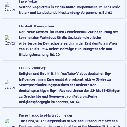
Frank Vökler
Seltene Vogelarten in Mecklenburg-Vorpommern, Reihe: Archiv
Natur- und Landeskunde Mecklenburg-Vorpommern, Bd. 62
Elisabeth Baumgartner
Der "Neue Mensch" im Roten Gemeindebau. Zur Bedeutung des
kommunalen Wohnbaus für die Sozialdemokratische
Arbeiterpartei Deutschösterreichs in der Zeit des Roten Wien
von 1918 bis 1934, Reihe: Beiträge zu Bildungstheorie und
Bildungsforschung, Bd. 20
Markus Brodthage
Religion und ihre Kritik in YouTube-Videos deutscher Top-
Influencer:innen. Eine qualitativ-rekonstruktive Studie zu
Selbstpositionierungspraktiken der beliebtesten
deutschsprachigen Top-Influencer:innen der 12- bis 19-Jährigen
zu Geschichte und Gegenwart von Religion, Reihe:
Religionspädagogik im Kontext, Bd. 14
Pierre Hauck, Jan-Martin Schneider
The EPPO/OLAF Compendium of National Procedures: Sweden.
Desktop codes on the procedural law of the Member States with