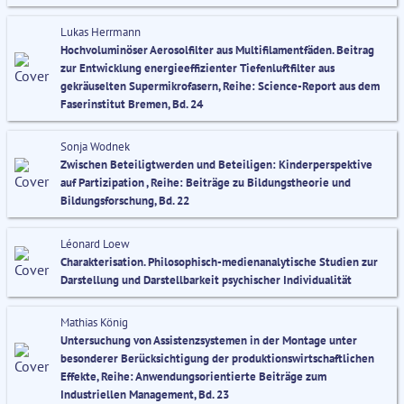
Lukas Herrmann
Hochvoluminöser Aerosolfilter aus Multifilamentfäden. Beitrag
zur Entwicklung energieeffizienter Tiefenluftfilter aus
gekräuselten Supermikrofasern, Reihe: Science-Report aus dem
Faserinstitut Bremen, Bd. 24
Sonja Wodnek
Zwischen Beteiligtwerden und Beteiligen: Kinderperspektive
auf Partizipation , Reihe: Beiträge zu Bildungstheorie und
Bildungsforschung, Bd. 22
Léonard Loew
Charakterisation. Philosophisch-medienanalytische Studien zur
Darstellung und Darstellbarkeit psychischer Individualität
Mathias König
Untersuchung von Assistenzsystemen in der Montage unter
besonderer Berücksichtigung der produktionswirtschaftlichen
Effekte, Reihe: Anwendungsorientierte Beiträge zum
Industriellen Management, Bd. 23