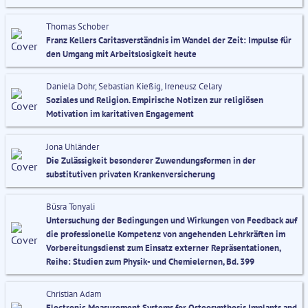
Thomas Schober
Franz Kellers Caritasverständnis im Wandel der Zeit: Impulse für
den Umgang mit Arbeitslosigkeit heute
Daniela Dohr, Sebastian Kießig, Ireneusz Celary
Soziales und Religion. Empirische Notizen zur religiösen
Motivation im karitativen Engagement
Jona Uhländer
Die Zulässigkeit besonderer Zuwendungsformen in der
substitutiven privaten Krankenversicherung
Büsra Tonyali
Untersuchung der Bedingungen und Wirkungen von Feedback auf
die professionelle Kompetenz von angehenden Lehrkräften im
Vorbereitungsdienst zum Einsatz externer Repräsentationen,
Reihe: Studien zum Physik- und Chemielernen, Bd. 399
Christian Adam
Electronic Measurement Systems for Osteosynthesis Implants and