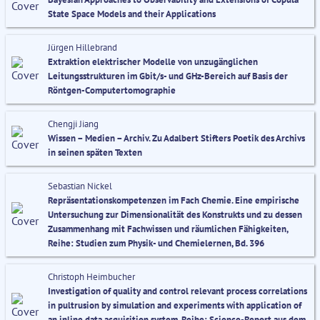
State Space Models and their Applications
Jürgen Hillebrand
Extraktion elektrischer Modelle von unzugänglichen
Leitungsstrukturen im Gbit/s- und GHz-Bereich auf Basis der
Röntgen-Computertomographie
Chengji Jiang
Wissen – Medien – Archiv. Zu Adalbert Stifters Poetik des Archivs
in seinen späten Texten
Sebastian Nickel
Repräsentationskompetenzen im Fach Chemie. Eine empirische
Untersuchung zur Dimensionalität des Konstrukts und zu dessen
Zusammenhang mit Fachwissen und räumlichen Fähigkeiten,
Reihe: Studien zum Physik- und Chemielernen, Bd. 396
Christoph Heimbucher
Investigation of quality and control relevant process correlations
in pultrusion by simulation and experiments with application of
an inline data acquisition system, Reihe: Science-Report aus dem