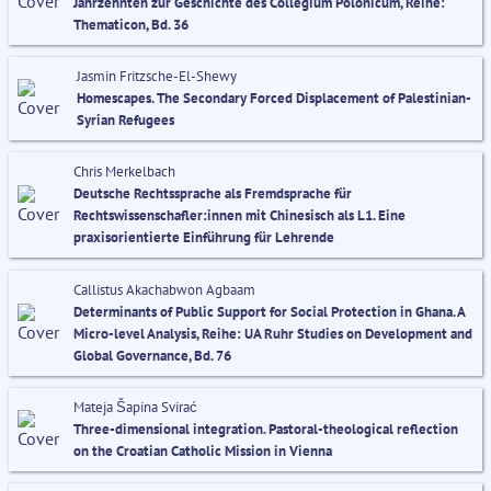
Jahrzehnten zur Geschichte des Collegium Polonicum, Reihe:
Thematicon, Bd. 36
Jasmin Fritzsche-El-Shewy
Homescapes. The Secondary Forced Displacement of Palestinian-
Syrian Refugees
Chris Merkelbach
Deutsche Rechtssprache als Fremdsprache für
Rechtswissenschafler:innen mit Chinesisch als L1. Eine
praxisorientierte Einführung für Lehrende
Callistus Akachabwon Agbaam
Determinants of Public Support for Social Protection in Ghana. A
Micro-level Analysis, Reihe: UA Ruhr Studies on Development and
Global Governance, Bd. 76
Mateja Šapina Svirać
Three-dimensional integration. Pastoral-theological reflection
on the Croatian Catholic Mission in Vienna