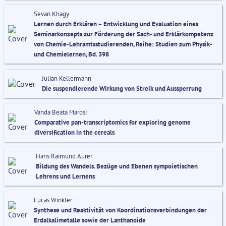
Sevan Khagy
Lernen durch Erklären – Entwicklung und Evaluation eines
Seminarkonzepts zur Förderung der Sach- und Erklärkompetenz
von Chemie-Lehramtsstudierenden, Reihe: Studien zum Physik-
und Chemielernen, Bd. 398
Julian Kellermann
Die suspendierende Wirkung von Streik und Aussperrung
Vanda Beata Marosi
Comparative pan-transcriptomics for exploring genome
diversification in the cereals
Hans Raimund Aurer
Bildung des Wandels. Bezüge und Ebenen sympoietischen
Lehrens und Lernens
Lucas Winkler
Synthese und Reaktivität von Koordinationsverbindungen der
Erdalkalimetalle sowie der Lanthanoide