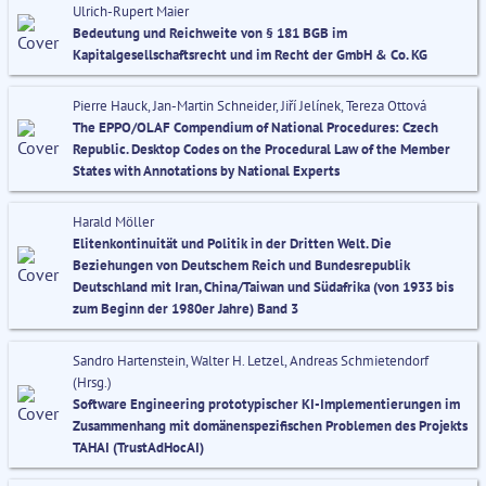
Ulrich-Rupert Maier
Bedeutung und Reichweite von § 181 BGB im
Kapitalgesellschaftsrecht und im Recht der GmbH & Co. KG
Pierre Hauck, Jan-Martin Schneider, Jiří Jelínek, Tereza Ottová
The EPPO/OLAF Compendium of National Procedures: Czech
Republic. Desktop Codes on the Procedural Law of the Member
States with Annotations by National Experts
Harald Möller
Elitenkontinuität und Politik in der Dritten Welt. Die
Beziehungen von Deutschem Reich und Bundesrepublik
Deutschland mit Iran, China/Taiwan und Südafrika (von 1933 bis
zum Beginn der 1980er Jahre) Band 3
Sandro Hartenstein, Walter H. Letzel, Andreas Schmietendorf
(Hrsg.)
Software Engineering prototypischer KI-Implementierungen im
Zusammenhang mit domänenspezifischen Problemen des Projekts
TAHAI (TrustAdHocAI)