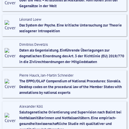
Über die Welt – Aristoteles an Alexander. Vom hohen Sinn der
Gegensätze in der Welt
Léonard Loew
Das System der Psyche. Eine kritische Untersuchung zur Theorie
soziogener Introspektion
Dimitrios Devetzis
Daten als Gegenleistung. Einführende Überlegungen zur
dogmatischen Einordnung des Art. 3 der Richtlinie (EU) 2019/770
in die Zivilrechtsordnungen der Mitgliedstaaten
Pierre Hauck, Jan-Martin Schneider
The EPPO/OLAF Compendium of National Procedures: Slovakia.
Desktop codes on the procedural law of the Member States with
annotations by national experts
Alexander Köll
Salutogenetische Orientierung und Supervision nach Balint bei
Notfallsanitäterinnen und Notfallsanitätern. Eine empirisch-
gesundheitswissenschaftliche Studie mit qualitativer und