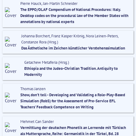
Pierre Hauck, Jan-Martin Schneider
The EPPO/OLAF Compendium of National Procedures: Italy.
Desktop codes on the procedural law of the Member States with
annotations by national experts
Johanna Borchert, Franz Kasper Krönig, Nora Leinen-Peters,
Constanze Rora (Hrsg.)
Das Ästhetische im Zeichen künstlicher Verstehenssimulation
Getachew Metaferia (Hrsg.)
Ethiopia and the Judeo-Christian Tradition. Antiquity to
Modernity
Thomas Janzen
Show, don’t tell - Developing and Validating a Role-Play-Based
Simulation (RobS) for the Assessment of Pre-Service EFL
Teachers’ Feedback Competence on Writing
Mehmet Can Sander
Vermittlung der deutschen Phonetik an Lernende mit Türkisch
als Muttersprache, Reihe: Germanistik in der Türkei, Bd. 28