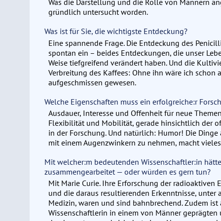
Was die Darstellung und die Rolle von Männern ang
gründlich untersucht worden.
Was ist für Sie, die wichtigste Entdeckung?
Eine spannende Frage. Die Entdeckung des Penicilli
spontan ein – beides Entdeckungen, die unser Lebe
Weise tiefgreifend verändert haben. Und die Kultiv
Verbreitung des Kaffees: Ohne ihn wäre ich schon
aufgeschmissen gewesen.
Welche Eigenschaften muss ein erfolgreiche:r Forsc
Ausdauer, Interesse und Offenheit für neue Theme
Flexibilität und Mobilität, gerade hinsichtlich der 
in der Forschung. Und natürlich: Humor! Die Dinge 
mit einem Augenzwinkern zu nehmen, macht vieles 
Mit welcher:m bedeutenden Wissenschaftler:in hätte
zusammengearbeitet — oder würden es gern tun?
Mit Marie Curie. Ihre Erforschung der radioaktive
und die daraus resultierenden Erkenntnisse, unter
Medizin, waren und sind bahnbrechend. Zudem ist au
Wissenschaftlerin in einem von Männer geprägten 