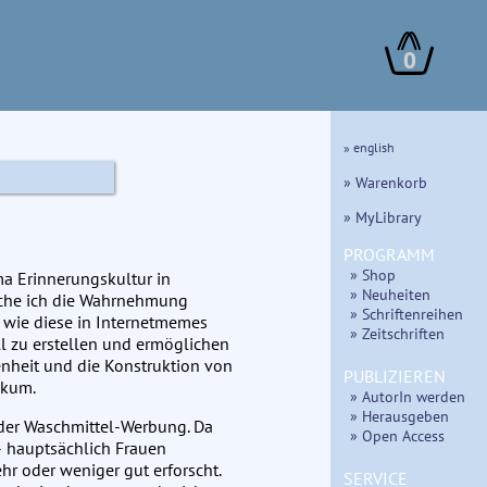
0
» english
» Warenkorb
» MyLibrary
PROGRAMM
» Shop
ma Erinnerungskultur in
» Neuheiten
uche ich die Wahrnehmung
» Schriftenreihen
 wie diese in Internetmemes
» Zeitschriften
l zu erstellen und ermöglichen
enheit und die Konstruktion von
PUBLIZIEREN
ikum.
» AutorIn werden
» Herausgeben
 der Waschmittel-Werbung. Da
» Open Access
– hauptsächlich Frauen
r oder weniger gut erforscht.
SERVICE