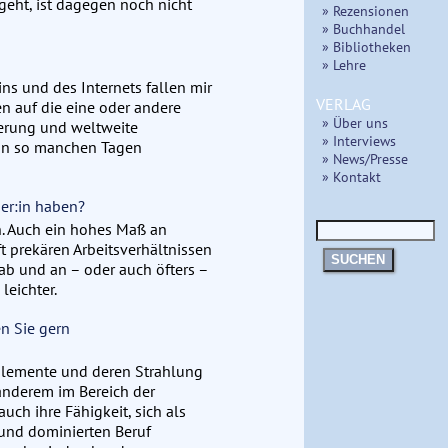
eht, ist dagegen noch nicht
» Rezensionen
» Buchhandel
» Bibliotheken
» Lehre
ns und des Internets fallen mir
VERLAG
n auf die eine oder andere
» Über uns
ierung und weltweite
» Interviews
 an so manchen Tagen
» News/Presse
» Kontakt
her:in haben?
n. Auch ein hohes Maß an
oft prekären Arbeitsverhältnissen
SUCHEN
ab und an – oder auch öfters –
leichter.
n Sie gern
n Elemente und deren Strahlung
 anderem im Bereich der
ch ihre Fähigkeit, sich als
und dominierten Beruf