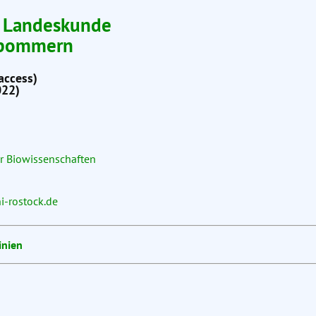
d Landeskunde
rpommern
access)
022)
für Biowissenschaften
-rostock.de
inien