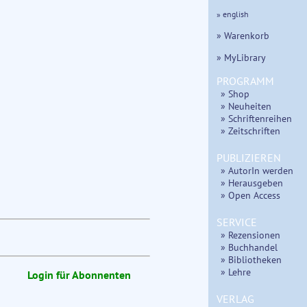
» english
» Warenkorb
» MyLibrary
PROGRAMM
» Shop
» Neuheiten
» Schriftenreihen
» Zeitschriften
PUBLIZIEREN
» AutorIn werden
» Herausgeben
» Open Access
SERVICE
» Rezensionen
» Buchhandel
» Bibliotheken
» Lehre
Login für Abonnenten
VERLAG