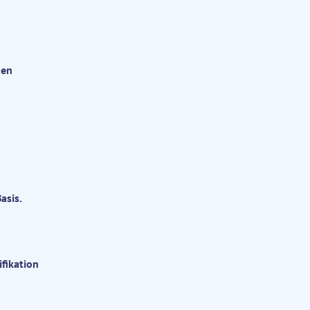
hen
asis.
fikation