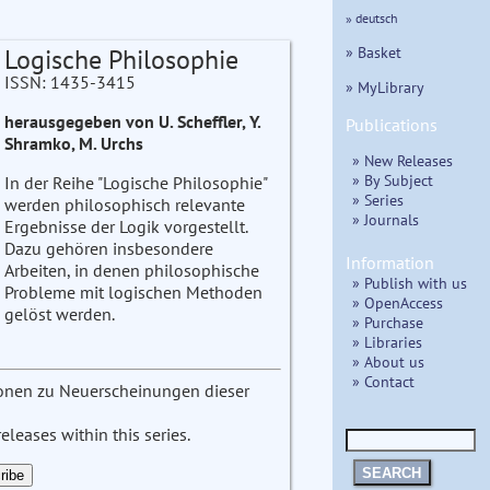
» deutsch
» Basket
Logische Philosophie
ISSN: 1435-3415
» MyLibrary
herausgegeben von U. Scheffler, Y.
Publications
Shramko, M. Urchs
» New Releases
» By Subject
In der Reihe "Logische Philosophie"
» Series
werden philosophisch relevante
» Journals
Ergebnisse der Logik vorgestellt.
Dazu gehören insbesondere
Information
Arbeiten, in denen philosophische
» Publish with us
Probleme mit logischen Methoden
» OpenAccess
gelöst werden.
» Purchase
» Libraries
» About us
» Contact
tionen zu Neuerscheinungen dieser
leases within this series.
SEARCH