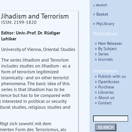
» deutsch
» Basket
Jihadism and Terrorism
ISSN: 2199-1820
» MyLibrary
Editor: Univ.-Prof. Dr. Rüdiger
Publications
Lohlker
» New Releases
» By Subject
University of Vienna, Oriental Studies
» Series
» Journals
The series Jihadism and Terrorism
includes studies on Jihadism - as a
Information
form of terrorism legitimized
» Publish with us
islamically - and on other terrorist
» OpenAccess
phenomena. The basic idea of this
» Purchase
series is that Jihadism has to be
» Libraries
olence but has to be compared with
» About us
 interested in political or security
» Contact
tural studies, religious studies and
ftigt sich sowohl mit dem
SEARCH
mierten Form des Terrorismus, als