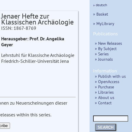
» deutsch
» Basket
Jenaer Hefte zur
Klassischen Archäologie
» MyLibrary
ISSN: 1867-8769
Publications
Herausgeber: Prof. Dr. Angelika
» New Releases
Geyer
» By Subject
» Series
Lehrstuhl für Klassische Archäologie
» Journals
Friedrich-Schiller-Universität Jena
Information
» Publish with us
» OpenAccess
» Purchase
» Libraries
» About us
» Contact
tionen zu Neuerscheinungen dieser
leases within this series.
SEARCH