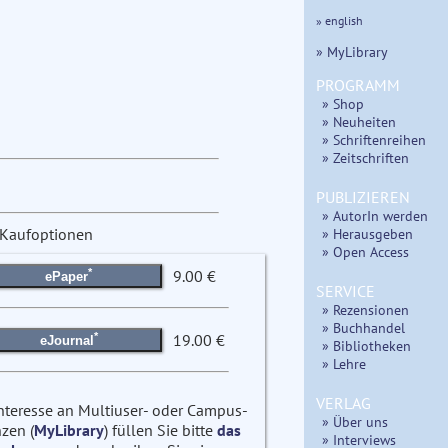
» english
» MyLibrary
PROGRAMM
» Shop
» Neuheiten
» Schriftenreihen
» Zeitschriften
PUBLIZIEREN
» AutorIn werden
» Herausgeben
Kaufoptionen
» Open Access
*
9.00 €
ePaper
SERVICE
» Rezensionen
» Buchhandel
*
19.00 €
eJournal
» Bibliotheken
» Lehre
VERLAG
Interesse an Multiuser- oder Campus-
» Über uns
zen (
MyLibrary
) füllen Sie bitte
das
» Interviews