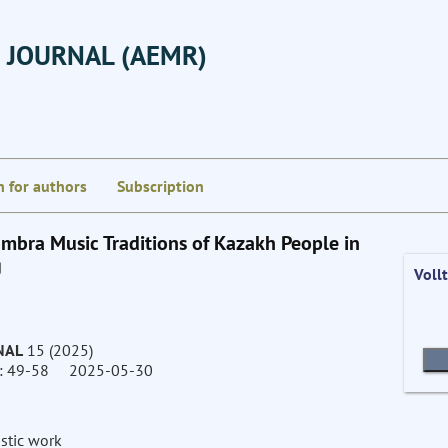
 JOURNAL (AEMR)
n for authors
Subscription
ombra Music Traditions of Kazakh People in
g
Voll
NAL
15 (2025)
49-58 2025-05-30
istic work