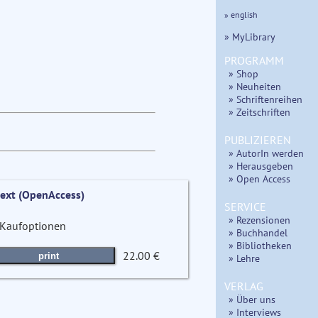
» english
» MyLibrary
PROGRAMM
» Shop
» Neuheiten
» Schriftenreihen
» Zeitschriften
PUBLIZIEREN
» AutorIn werden
» Herausgeben
» Open Access
text (OpenAccess)
SERVICE
» Rezensionen
Kaufoptionen
» Buchhandel
» Bibliotheken
22.00 €
print
» Lehre
VERLAG
» Über uns
» Interviews