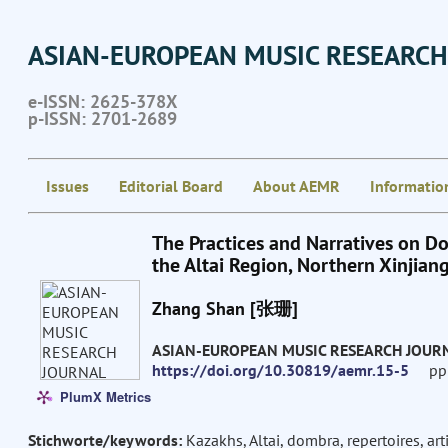
ASIAN-EUROPEAN MUSIC RESEARCH
e-ISSN: 2625-378X
p-ISSN: 2701-2689
Issues
Editorial Board
About AEMR
Informatio
The Practices and Narratives on D
the Altai Region, Northern Xinjian
Zhang Shan [张珊]
ASIAN-EUROPEAN MUSIC RESEARCH JOUR
https://doi.org/10.30819/aemr.15-5
pp: 
PlumX Metrics
Stichworte/keywords:
Kazakhs, Altai, dombra, repertoires, art