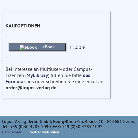
KAUFOPTIONEN
15.00 €
eBook
Bei Interesse an Multiuser- oder Campus-
Lizenzen (
MyLibrary
) füllen Sie bitte
das
Formular
aus oder schreiben Sie eine email an
order@logos-verlag.de
Logos Verlag Berlin GmbH, Georg-Knorr-Str. 4, Geb. 10, D-12681 Berlin,
Tel.: +49 (0)30 4285 1090, FAX: +49 (0)30 4285 1092
Datenschutz
Vertrag widerrufen