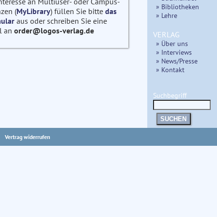
Interesse an Multiuser- oder Campus-
» Bibliotheken
zen (
MyLibrary
) füllen Sie bitte
das
» Lehre
ular
aus oder schreiben Sie eine
l an
order@logos-verlag.de
VERLAG
» Über uns
» Interviews
» News/Presse
» Kontakt
Suchbegriff
SUCHEN
Vertrag widerrufen