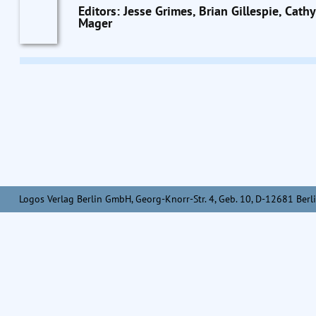
Editors: Jesse Grimes, Brian Gillespie, Cat
Mager
Logos Verlag Berlin GmbH, Georg-Knorr-Str. 4, Geb. 10, D-12681 Berli