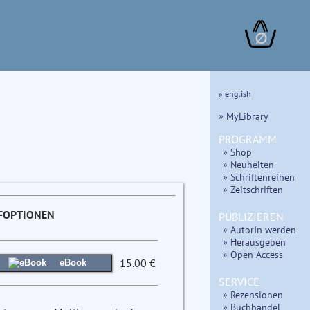
∅
» english
» MyLibrary
PROGRAMM
» Shop
» Neuheiten
» Schriftenreihen
» Zeitschriften
FOPTIONEN
PUBLIZIEREN
» AutorIn werden
» Herausgeben
» Open Access
15.00 €
eBook
SERVICE
» Rezensionen
» Buchhandel