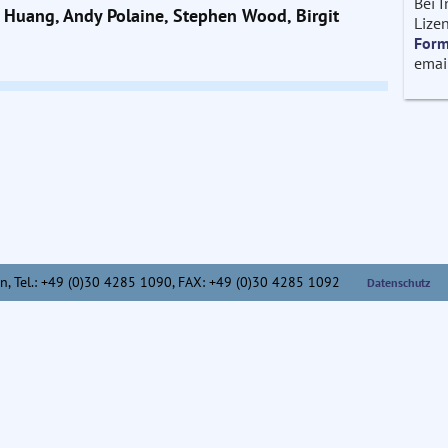
Bei 
hy Huang, Andy Polaine, Stephen Wood, Birgit
Lizen
Form
emai
n,
Tel.: +49 (0)30 4285 1090, FAX: +49 (0)30 4285 1092
Datenschutz