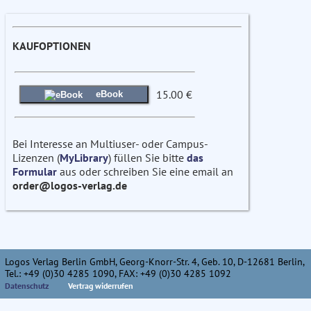
KAUFOPTIONEN
15.00 €
eBook
Bei Interesse an Multiuser- oder Campus-
Lizenzen (
MyLibrary
) füllen Sie bitte
das
Formular
aus oder schreiben Sie eine email an
order@logos-verlag.de
Logos Verlag Berlin GmbH, Georg-Knorr-Str. 4, Geb. 10, D-12681 Berlin,
Tel.: +49 (0)30 4285 1090, FAX: +49 (0)30 4285 1092
Datenschutz
Vertrag widerrufen