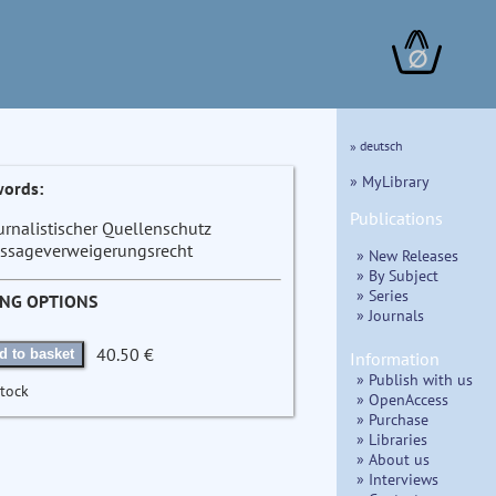
∅
» deutsch
» MyLibrary
ords:
Publications
urnalistischer Quellenschutz
ssageverweigerungsrecht
» New Releases
» By Subject
» Series
ING OPTIONS
» Journals
40.50 €
d to basket
Information
» Publish with us
stock
» OpenAccess
» Purchase
» Libraries
» About us
» Interviews