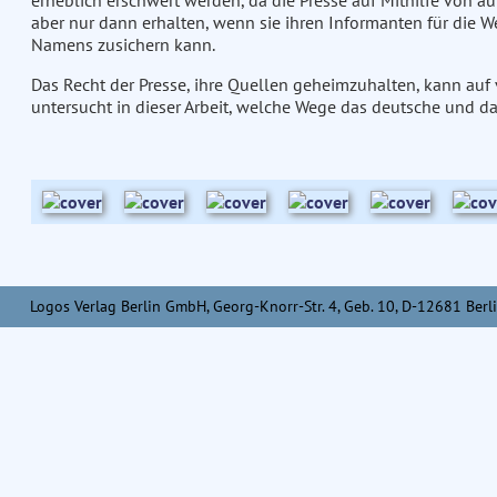
erheblich erschwert werden, da die Presse auf Mithilfe von au
aber nur dann erhalten, wenn sie ihren Informanten für die 
Namens zusichern kann.
Das Recht der Presse, ihre Quellen geheimzuhalten, kann auf
untersucht in dieser Arbeit, welche Wege das deutsche und d
Logos Verlag Berlin GmbH, Georg-Knorr-Str. 4, Geb. 10, D-12681 Berli