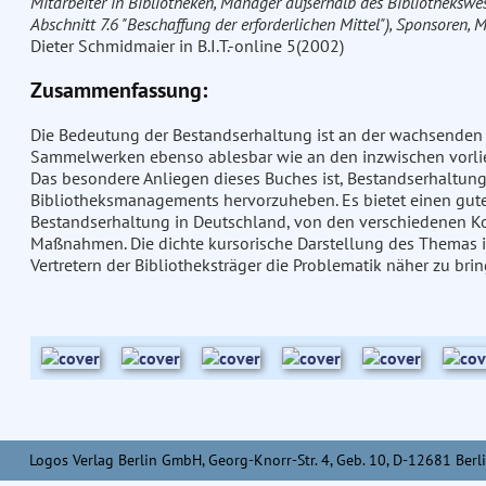
Mitarbeiter in Bibliotheken, Manager außerhalb des Bibliothekswese
Abschnitt 7.6 "Beschaffung der erforderlichen Mittel"), Sponsoren, 
Dieter Schmidmaier in B.I.T.-online 5(2002)
Zusammenfassung:
Die Bedeutung der Bestandserhaltung ist an der wachsenden Z
Sammelwerken ebenso ablesbar wie an den inzwischen vorl
Das besondere Anliegen dieses Buches ist, Bestandserhaltung
Bibliotheksmanagements hervorzuheben. Es bietet einen guten
Bestandserhaltung in Deutschland, von den verschiedenen K
Maßnahmen. Die dichte kursorische Darstellung des Themas is
Vertretern der Bibliotheksträger die Problematik näher zu brin
Logos Verlag Berlin GmbH, Georg-Knorr-Str. 4, Geb. 10, D-12681 Berli