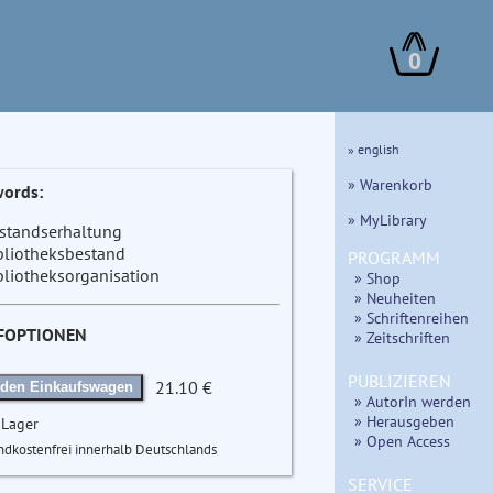
0
» english
» Warenkorb
ords:
» MyLibrary
standserhaltung
bliotheksbestand
PROGRAMM
bliotheksorganisation
» Shop
» Neuheiten
» Schriftenreihen
FOPTIONEN
» Zeitschriften
PUBLIZIEREN
21.10 €
 den Einkaufswagen
» AutorIn werden
» Herausgeben
 Lager
» Open Access
ndkostenfrei innerhalb Deutschlands
SERVICE