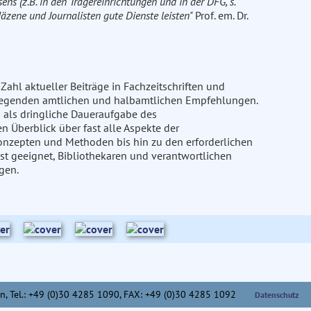
ns (z.B. in den Trägereinrichtungen und in der DFG, s.
Mäzene und Journalisten gute Dienste leisten"
Prof. em. Dr.
ahl aktueller Beiträge in Fachzeitschriften und
iegenden amtlichen und halbamtlichen Empfehlungen.
 als dringliche Daueraufgabe des
 Überblick über fast alle Aspekte der
onzepten und Methoden bis hin zu den erforderlichen
t geeignet, Bibliothekaren und verantwortlichen
gen.
n,
Tel.: +49 (0)30 4285 1090, FAX: +49 (0)30 4285 1092
Datenschutz