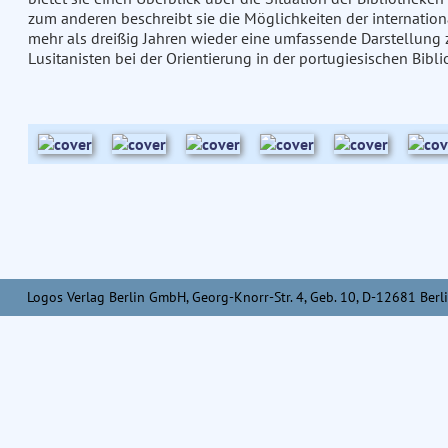
zum anderen beschreibt sie die Möglichkeiten der internatio
mehr als dreißig Jahren wieder eine umfassende Darstellung 
Lusitanisten bei der Orientierung in der portugiesischen Bibl
Logos Verlag Berlin GmbH, Georg-Knorr-Str. 4, Geb. 10, D-12681 Berli