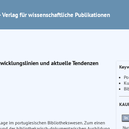
 Verlag für wissenschaftliche Publikationen
ntwicklungslinien und aktuelle Tendenzen
Keyw
Po
Ku
Bi
KAU
In
Lage im portugiesischen Bibliothekswesen. Zum einen
Nur
en und der bibliothekarisch-dokumentarischen Ausbildung,