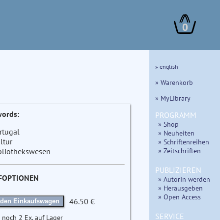
0
» english
» Warenkorb
» MyLibrary
ords:
PROGRAMM
» Shop
rtugal
» Neuheiten
ltur
» Schriftenreihen
» Zeitschriften
bliothekswesen
PUBLIZIEREN
FOPTIONEN
» AutorIn werden
» Herausgeben
» Open Access
46.50 €
 den Einkaufswagen
SERVICE
 noch 2 Ex. auf Lager