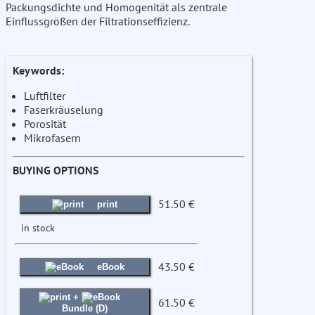
Packungsdichte und Homogenität als zentrale
Einflussgrößen der Filtrationseffizienz.
Keywords:
Luftfilter
Faserkräuselung
Porosität
Mikrofasern
BUYING OPTIONS
51.50 €
print
in stock
43.50 €
eBook
+
61.50 €
Bundle (D)