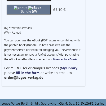
+
65.50 €
Bundle (W)
(D) = Within Germany
(W) = Abroad
You can purchase the eBook (PDF) alone or combined with
the printed book (Bundle). In both cases we use the
payment service of PayPal for charging you - nevertheless it
is not necessary to have a PayPal-account. With purchasing
the eBook or eBundle you accept our
licence for eBooks
.
For multi-user or campus licences (
MyLibrary
)
please
fill in the form
or write an email to
order@logos-verlag.de
Logos Verlag Berlin GmbH, Georg-Knorr-Str. 4, Geb. 10, D-12681 Berlin,