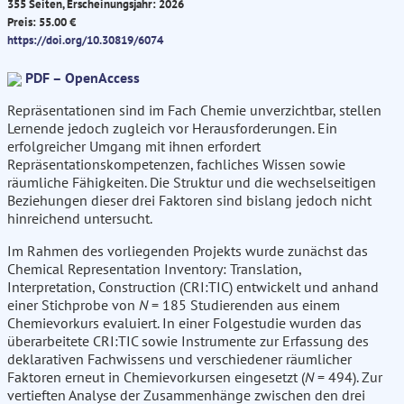
355 Seiten, Erscheinungsjahr: 2026
Preis: 55.00 €
https://doi.org/10.30819/6074
PDF – OpenAccess
Repräsentationen sind im Fach Chemie unverzichtbar, stellen
Lernende jedoch zugleich vor Herausforderungen. Ein
erfolgreicher Umgang mit ihnen erfordert
Repräsentationskompetenzen, fachliches Wissen sowie
räumliche Fähigkeiten. Die Struktur und die wechselseitigen
Beziehungen dieser drei Faktoren sind bislang jedoch nicht
hinreichend untersucht.
Im Rahmen des vorliegenden Projekts wurde zunächst das
Chemical Representation Inventory: Translation,
Interpretation, Construction (CRI:TIC) entwickelt und anhand
einer Stichprobe von
N
= 185 Studierenden aus einem
Chemievorkurs evaluiert. In einer Folgestudie wurden das
überarbeitete CRI:TIC sowie Instrumente zur Erfassung des
deklarativen Fachwissens und verschiedener räumlicher
Faktoren erneut in Chemievorkursen eingesetzt (
N
= 494). Zur
vertieften Analyse der Zusammenhänge zwischen den drei