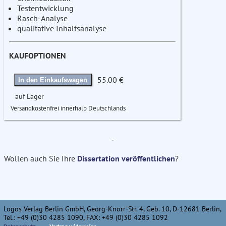
Testentwicklung
Rasch-Analyse
qualitative Inhaltsanalyse
KAUFOPTIONEN
55.00 €
In den Einkaufswagen
auf Lager
Versandkostenfrei innerhalb Deutschlands
Wollen auch Sie Ihre
Dissertation veröffentlichen
?
Logos Verlag Berlin GmbH, Georg-Knorr-Str. 4, Geb. 10, D-12681 Berlin,
Tel.: +49 (0)30 4285 1090, FAX: +49 (0)30 4285 1092