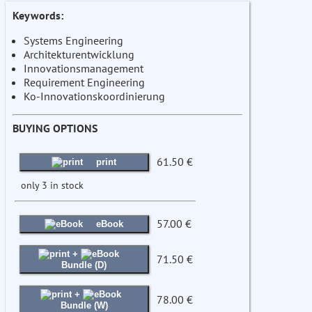
Keywords:
Systems Engineering
Architekturentwicklung
Innovationsmanagement
Requirement Engineering
Ko-Innovationskoordinierung
BUYING OPTIONS
61.50 €
print
only 3 in stock
57.00 €
eBook
+
71.50 €
Bundle (D)
+
78.00 €
Bundle (W)