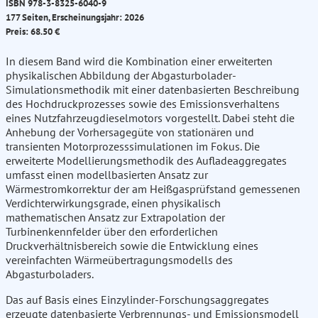
ISBN 978-3-8325-6040-9
177 Seiten, Erscheinungsjahr: 2026
Preis: 68.50 €
In diesem Band wird die Kombination einer erweiterten
physikalischen Abbildung der Abgasturbolader-
Simulationsmethodik mit einer datenbasierten Beschreibung
des Hochdruckprozesses sowie des Emissionsverhaltens
eines Nutzfahrzeugdieselmotors vorgestellt. Dabei steht die
Anhebung der Vorhersagegüte von stationären und
transienten Motorprozesssimulationen im Fokus. Die
erweiterte Modellierungsmethodik des Aufladeaggregates
umfasst einen modellbasierten Ansatz zur
Wärmestromkorrektur der am Heißgasprüfstand gemessenen
Verdichterwirkungsgrade, einen physikalisch
mathematischen Ansatz zur Extrapolation der
Turbinenkennfelder über den erforderlichen
Druckverhältnisbereich sowie die Entwicklung eines
vereinfachten Wärmeübertragungsmodells des
Abgasturboladers.
Das auf Basis eines Einzylinder-Forschungsaggregates
erzeugte datenbasierte Verbrennungs- und Emissionsmodell