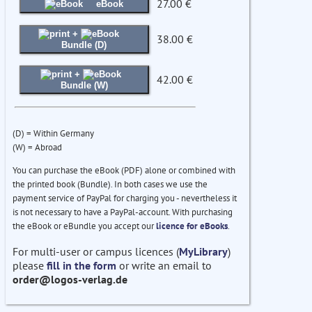
27.00 €
eBook
+
38.00 €
Bundle (D)
+
42.00 €
Bundle (W)
(D) = Within Germany
(W) = Abroad
You can purchase the eBook (PDF) alone or combined with
the printed book (Bundle). In both cases we use the
payment service of PayPal for charging you - nevertheless it
is not necessary to have a PayPal-account. With purchasing
the eBook or eBundle you accept our
licence for eBooks
.
For multi-user or campus licences (
MyLibrary
)
please
fill in the form
or write an email to
order@logos-verlag.de