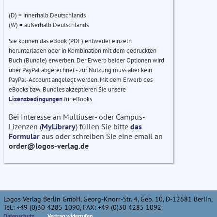
(D) = innerhalb Deutschlands
(W) = außerhalb Deutschlands
Sie können das eBook (PDF) entweder einzeln
herunterladen oder in Kombination mit dem gedruckten
Buch (Bundle) erwerben. Der Erwerb beider Optionen wird
über PayPal abgerechnet - zur Nutzung muss aber kein
PayPal-Account angelegt werden. Mit dem Erwerb des
eBooks bzw. Bundles akzeptieren Sie unsere
Lizenzbedingungen
für eBooks.
Bei Interesse an Multiuser- oder Campus-
Lizenzen (
MyLibrary
) füllen Sie bitte
das
Formular
aus oder schreiben Sie eine email an
order@logos-verlag.de
Logos Verlag Berlin GmbH, Georg-Knorr-Str. 4, Geb. 10, D-12681 Berlin,
Tel.: +49 (0)30 4285 1090, FAX: +49 (0)30 4285 1092
Datenschutz
Vertrag widerrufen