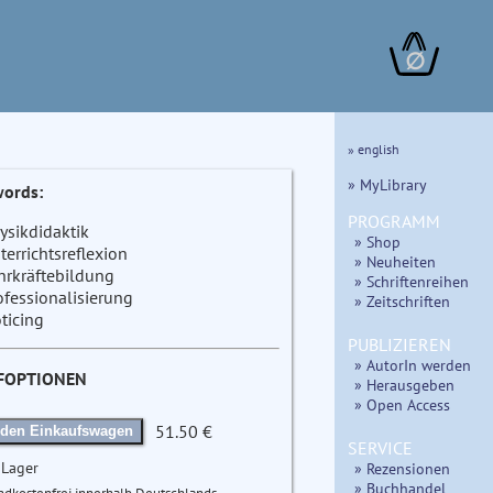
∅
» english
» MyLibrary
ords:
PROGRAMM
ysikdidaktik
» Shop
terrichtsreflexion
» Neuheiten
hrkräftebildung
» Schriftenreihen
ofessionalisierung
» Zeitschriften
ticing
PUBLIZIEREN
» AutorIn werden
FOPTIONEN
» Herausgeben
» Open Access
51.50 €
 den Einkaufswagen
SERVICE
 Lager
» Rezensionen
» Buchhandel