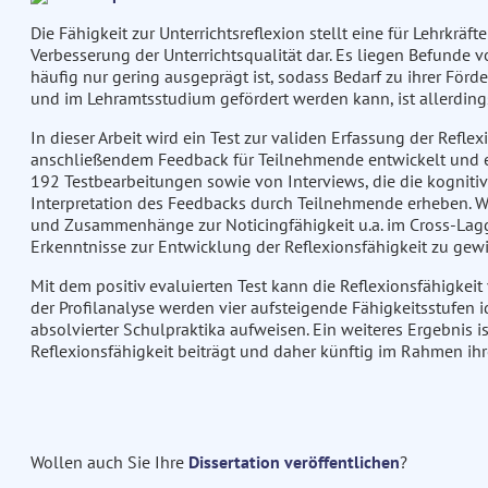
Die Fähigkeit zur Unterrichtsreflexion stellt eine für Lehrkräf
Verbesserung der Unterrichtsqualität dar. Es liegen Befunde v
häufig nur gering ausgeprägt ist, sodass Bedarf zu ihrer Förde
und im Lehramtsstudium gefördert werden kann, ist allerding
In dieser Arbeit wird ein Test zur validen Erfassung der Refle
anschließendem Feedback für Teilnehmende entwickelt und ev
192 Testbearbeitungen sowie von Interviews, die die kogniti
Interpretation des Feedbacks durch Teilnehmende erheben. We
und Zusammenhänge zur Noticingfähigkeit u.a. im Cross-Lagg
Erkenntnisse zur Entwicklung der Reflexionsfähigkeit zu gew
Mit dem positiv evaluierten Test kann die Reflexionsfähigkei
der Profilanalyse werden vier aufsteigende Fähigkeitsstufen
absolvierter Schulpraktika aufweisen. Ein weiteres Ergebnis is
Reflexionsfähigkeit beiträgt und daher künftig im Rahmen ihr
Wollen auch Sie Ihre
Dissertation veröffentlichen
?