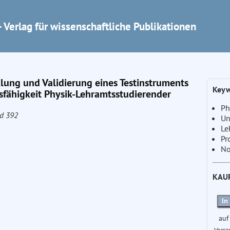
 Verlag für wissenschaftliche Publikationen
klung und Validierung eines Testinstruments
Keyw
sfähigkeit Physik-Lehramtsstudierender
Ph
nd 392
Un
Le
Pr
No
KAU
In
auf