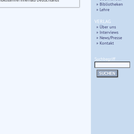
ndkostenfrei innerhalb Deutschlands
» Bibliotheken
» Lehre
VERLAG
» Über uns
» Interviews
» News/Presse
» Kontakt
Suchbegriff
SUCHEN