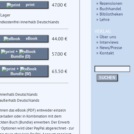
» Rezensionen
47.00 €
print
» Buchhandel
» Bibliotheken
 Lager
» Lehre
ndkostenfrei innerhalb Deutschlands
VERLAG
» Über uns
44.00 €
eBook
» Interviews
» News/Presse
+
» Kontakt
57.00 €
Bundle (D)
+
63.50 €
Bundle (W)
SUCHEN
innerhalb Deutschlands
 außerhalb Deutschlands
önnen das eBook (PDF) entweder einzeln
terladen oder in Kombination mit dem
ckten Buch (Bundle) erwerben. Der Erwerb
 Optionen wird über PayPal abgerechnet - zur