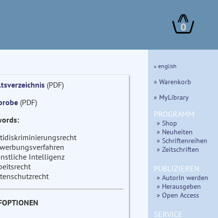
0
» english
» Warenkorb
ltsverzeichnis
(PDF)
» MyLibrary
probe
(PDF)
PROGRAMM
ords:
» Shop
» Neuheiten
tidiskriminierungsrecht
» Schriftenreihen
werbungsverfahren
» Zeitschriften
nstliche Intelligenz
beitsrecht
PUBLIZIEREN
tenschutzrecht
» AutorIn werden
» Herausgeben
» Open Access
FOPTIONEN
SERVICE