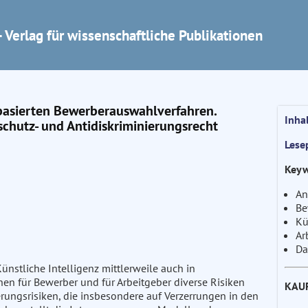
 Verlag für wissenschaftliche Publikationen
nbasierten Bewerberauswahlverfahren.
Inha
hutz- und Antidiskriminierungsrecht
Lese
Keyw
An
Be
Kü
Ar
Da
nstliche Intelligenz mittlerweile auch in
n für Bewerber und für Arbeitgeber diverse Risiken
KAU
rungsrisiken, die insbesondere auf Verzerrungen in den