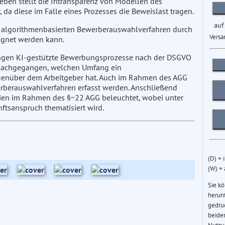
ben stellt die Intransparenz von Modellen des
 da diese im Falle eines Prozesses die Beweislast tragen.
auf
on algorithmenbasierten Bewerberauswahlverfahren durch
Versa
egnet werden kann.
ungen KI-gestützte Bewerbungsprozesse nach der DSGVO
 nachgegangen, welchen Umfang ein
genüber dem Arbeitgeber hat. Auch im Rahmen des AGG
erberauswahlverfahren erfasst werden. Anschließend
ien im Rahmen des §~22 AGG beleuchtet, wobei unter
ftsanspruch thematisiert wird.
(D) = 
(W) =
Sie k
herun
gedru
beider