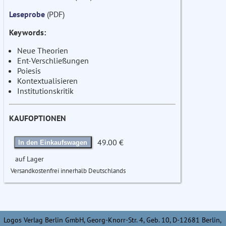
Leseprobe
(PDF)
Keywords:
Neue Theorien
Ent-Verschließungen
Poiesis
Kontextualisieren
Institutionskritik
KAUFOPTIONEN
49.00 €
In den Einkaufswagen
auf Lager
Versandkostenfrei innerhalb Deutschlands
Logos Verlag Berlin GmbH, Georg-Knorr-Str. 4, Geb. 10, D-12681 Berlin,