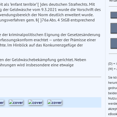
Versa
 als "enfant terrible"{ }des deutschen Strafrechts. Mit
g der Geldwäsche vom 9.3.2021 wurde die Vorschrift des
wendungsbereich der Norm deutlich erweitert wurde.
hungsverfahren gem. §{ }76a Abs. 4 StGB entsprechend
ie der kriminalpolitischen Eignung der Gesetzesänderung
rfassungskonform erachtet — unter der Prämisse einer
hte. Im Hinblick auf das Konkurrenzgefüge der
iten der Geldwäschebekämpfung gerichtet. Neben
(D) = 
ährungen wird insbesondere eine etwaige
(W) =
Sie k
herun
gedru
beider
Nutzu
werde
akzep
eBook