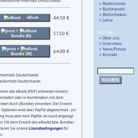
ndkostenfrei innerhalb Deutschlands
» Rezensionen
» Buchhandel
» Bibliotheken
44.50 €
eBook
» Lehre
+
VERLAG
57.50 €
Bundle (D)
» Über uns
» Interviews
» News/Presse
+
64.00 €
» Kontakt
Bundle (W)
innerhalb Deutschlands
SUCHEN
 außerhalb Deutschlands
önnen das eBook (PDF) entweder einzeln
terladen oder in Kombination mit dem
ckten Buch (Bundle) erwerben. Der Erwerb
 Optionen wird über PayPal abgerechnet - zur
ng muss aber kein PayPal-Account angelegt
n. Mit dem Erwerb des eBooks bzw. Bundles
tieren Sie unsere
Lizenzbedingungen
für
s.