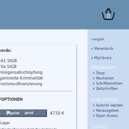
0
» english
» Warenkorb
ords:
» MyLibrary
261 StGB
76a StGB
PROGRAMM
rmögensabschöpfung
» Shop
ganisierte Kriminalität
» Neuheiten
» Schriftenreihen
rrorismusfinanzierung
» Zeitschriften
FOPTIONEN
PUBLIZIEREN
» AutorIn werden
» Herausgeben
47.50 €
print
» Open Access
 Lager
SERVICE