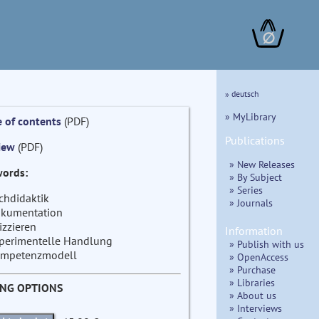
∅
» deutsch
» MyLibrary
e of contents
(PDF)
Publications
iew
(PDF)
» New Releases
ords:
» By Subject
» Series
chdidaktik
» Journals
kumentation
izzieren
Information
perimentelle Handlung
» Publish with us
mpetenzmodell
» OpenAccess
» Purchase
» Libraries
ING OPTIONS
» About us
» Interviews