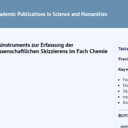
ademic Publications in Science and Humanities
instruments zur Erfassung der
Tabl
senschaftlichen Skizzierens im Fach Chemie
Prev
Keyw
Fa
Do
Sk
ex
Ko
BUY