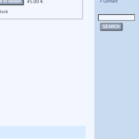
» Contact
45.00 €
d to basket
stock
SEARCH