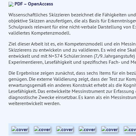
PDF – OpenAccess
Wissenschaftliches Skizzieren bezeichnet die Fähigkeiten un
objektive Skizzen anzufertigen, die als Basis für Erkenntnis
Schulpraxis relevant für eine nicht-verbale Darstellung von E
validiertes Kompetenzmodell.
Ziel dieser Arbeit ist es, ein Kompetenzmodell und ein Messi
Skizzierens zu entwickeln und zu validieren. Es wird eine Ska
entwickelt und mit N=374 Schüler:innen (7./9. Jahrgangstufe)
Experimentieren, Lesefähigkeit und spezifisches Fach- und M
Die Ergebnisse zeigen zunächst, dass sechs Items für ein bez
genügen. Die externe Validierung zeigt, dass der Test zur Ko
erwartungsgemäß ein anderes Konstrukt erhebt als die Kognit
Lesefähigkeit. Das entwickelte Messinstrument zur Erfassung d
diagnostische Zwecke einsetzbar. Es kann als ein Messinstru
weiterentwickelt werden.