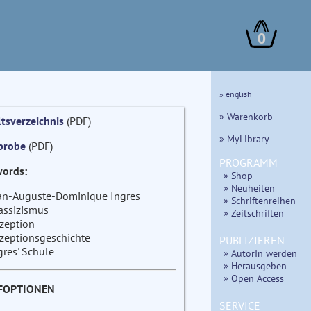
0
» english
» Warenkorb
ltsverzeichnis
(PDF)
» MyLibrary
probe
(PDF)
PROGRAMM
ords:
» Shop
» Neuheiten
an-Auguste-Dominique Ingres
» Schriftenreihen
assizismus
» Zeitschriften
zeption
zeptionsgeschichte
PUBLIZIEREN
gres' Schule
» AutorIn werden
» Herausgeben
» Open Access
FOPTIONEN
SERVICE