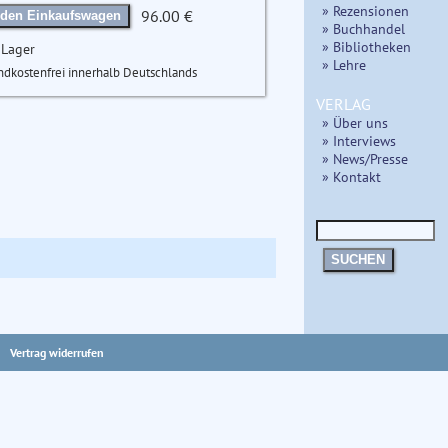
» Rezensionen
96.00 €
 den Einkaufswagen
» Buchhandel
» Bibliotheken
 Lager
» Lehre
ndkostenfrei innerhalb Deutschlands
VERLAG
» Über uns
» Interviews
» News/Presse
» Kontakt
SUCHEN
Vertrag widerrufen