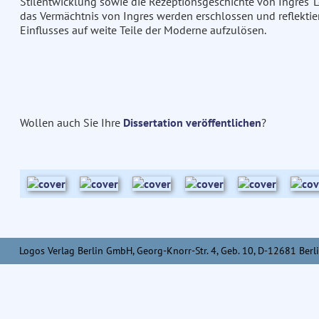
Stilentwicklung sowie die Rezeptionsgeschichte von Ingres' L
das Vermächtnis von Ingres werden erschlossen und reflektier
Einflusses auf weite Teile der Moderne aufzulösen.
Wollen auch Sie Ihre
Dissertation veröffentlichen
?
Logos Verlag Berlin GmbH, Georg-Knorr-Str. 4, Geb. 10, D-12681 Berli