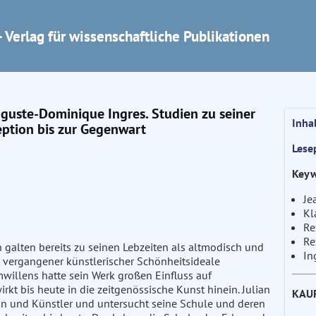
 Verlag für wissenschaftliche Publikationen
uste-Dominique Ingres. Studien zu seiner
Inha
eption bis zur Gegenwart
Lese
Keyw
Je
Kl
Re
Re
galten bereits zu seinen Lebzeiten als altmodisch und
In
t vergangener künstlerischer Schönheitsideale
illens hatte sein Werk großen Einfluss auf
t bis heute in die zeitgenössische Kunst hinein. Julian
KAU
son und Künstler und untersucht seine Schule und deren