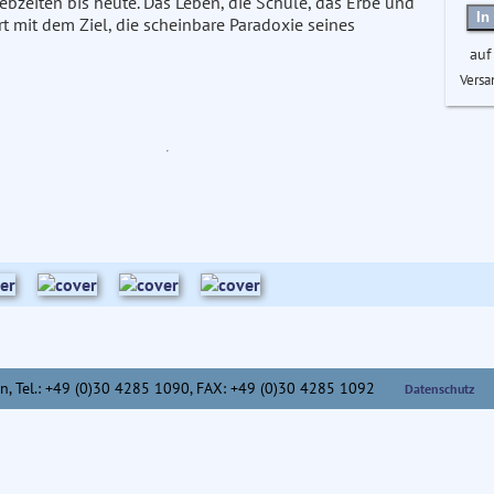
ebzeiten bis heute. Das Leben, die Schule, das Erbe und
In
t mit dem Ziel, die scheinbare Paradoxie seines
auf
Versa
n,
Tel.: +49 (0)30 4285 1090, FAX: +49 (0)30 4285 1092
Datenschutz