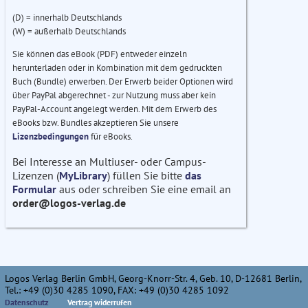
(D) = innerhalb Deutschlands
(W) = außerhalb Deutschlands
Sie können das eBook (PDF) entweder einzeln
herunterladen oder in Kombination mit dem gedruckten
Buch (Bundle) erwerben. Der Erwerb beider Optionen wird
über PayPal abgerechnet - zur Nutzung muss aber kein
PayPal-Account angelegt werden. Mit dem Erwerb des
eBooks bzw. Bundles akzeptieren Sie unsere
Lizenzbedingungen
für eBooks.
Bei Interesse an Multiuser- oder Campus-
Lizenzen (
MyLibrary
) füllen Sie bitte
das
Formular
aus oder schreiben Sie eine email an
order@logos-verlag.de
Logos Verlag Berlin GmbH, Georg-Knorr-Str. 4, Geb. 10, D-12681 Berlin,
Tel.: +49 (0)30 4285 1090, FAX: +49 (0)30 4285 1092
Datenschutz
Vertrag widerrufen