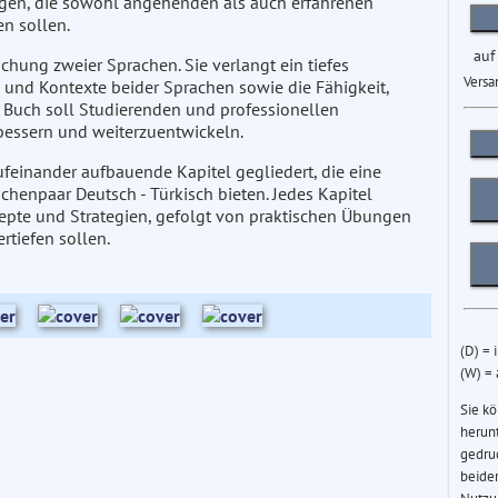
gen, die sowohl angehenden als auch erfahrenen
en sollen.
auf
rschung zweier Sprachen. Sie verlangt ein tiefes
Versa
 und Kontexte beider Sprachen sowie die Fähigkeit,
es Buch soll Studierenden und professionellen
rbessern und weiterzuentwickeln.
ufeinander aufbauende Kapitel gegliedert, die eine
henpaar Deutsch - Türkisch bieten. Jedes Kapitel
zepte und Strategien, gefolgt von praktischen Übungen
tiefen sollen.
(D) = 
(W) =
Sie k
herun
gedru
beider