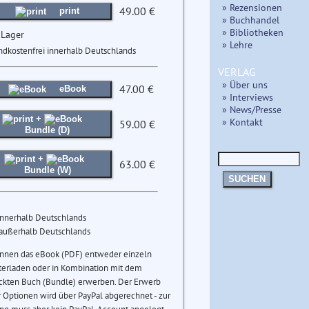
» Rezensionen
49.00 €
print
» Buchhandel
» Bibliotheken
 Lager
» Lehre
ndkostenfrei innerhalb Deutschlands
VERLAG
» Über uns
47.00 €
eBook
» Interviews
» News/Presse
+
» Kontakt
59.00 €
Bundle (D)
+
63.00 €
Bundle (W)
SUCHEN
innerhalb Deutschlands
 außerhalb Deutschlands
önnen das eBook (PDF) entweder einzeln
terladen oder in Kombination mit dem
ckten Buch (Bundle) erwerben. Der Erwerb
 Optionen wird über PayPal abgerechnet - zur