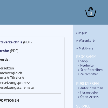
0
» english
» Warenkorb
ltsverzeichnis
(PDF)
» MyLibrary
probe
(PDF)
PROGRAMM
ords:
» Shop
» Neuheiten
ersetzen
» Schriftenreihen
rachvergleich
» Zeitschriften
utsch-Türkisch
ersetzungsprozess
PUBLIZIEREN
ersetzungsschemata
» AutorIn werden
» Herausgeben
» Open Access
FOPTIONEN
SERVICE