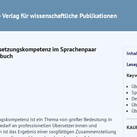
 Verlag für wissenschaftliche Publikationen
rsetzungskompetenz im Sprachenpaar
Inha
sbuch
Lese
Keyw
Üb
Sp
De
Üb
Üb
ngskompetenz ist ein Thema von großer Bedeutung in
Bedarf an professionellen Übersetzer:innen und
KAU
ch ist das Ergebnis einer sorgfältigen Zusammenstellung