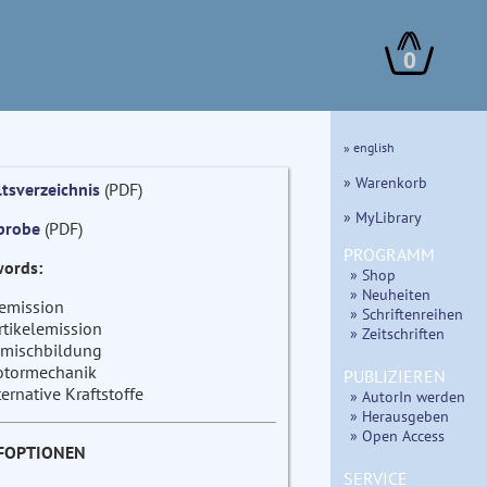
0
» english
» Warenkorb
ltsverzeichnis
(PDF)
» MyLibrary
probe
(PDF)
PROGRAMM
ords:
» Shop
» Neuheiten
emission
» Schriftenreihen
rtikelemission
» Zeitschriften
mischbildung
tormechanik
PUBLIZIEREN
ternative Kraftstoffe
» AutorIn werden
» Herausgeben
» Open Access
FOPTIONEN
SERVICE