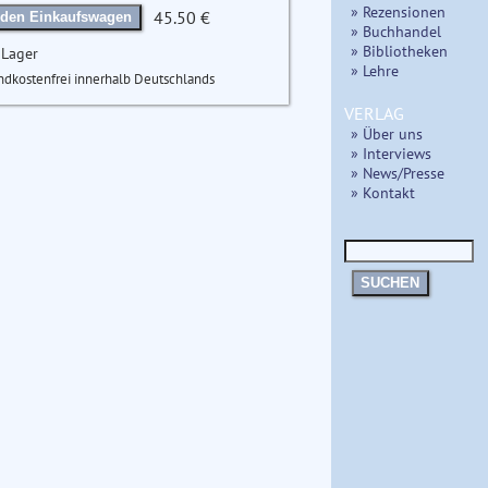
» Rezensionen
45.50 €
 den Einkaufswagen
» Buchhandel
» Bibliotheken
 Lager
» Lehre
ndkostenfrei innerhalb Deutschlands
VERLAG
» Über uns
» Interviews
» News/Presse
» Kontakt
SUCHEN