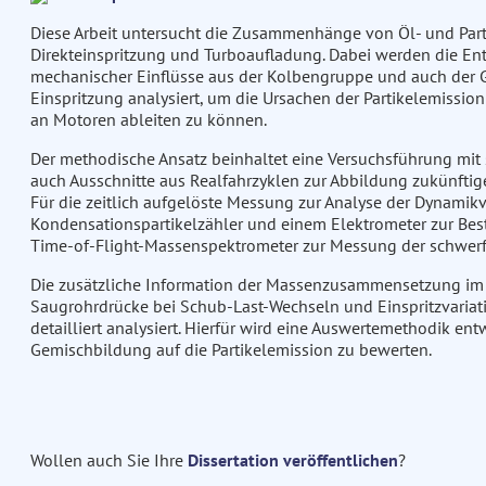
Diese Arbeit untersucht die Zusammenhänge von Öl- und Par
Direkteinspritzung und Turboaufladung. Dabei werden die E
mechanischer Einflüsse aus der Kolbengruppe und auch der 
Einspritzung analysiert, um die Ursachen der Partikelemissi
an Motoren ableiten zu können.
Der methodische Ansatz beinhaltet eine Versuchsführung mi
auch Ausschnitte aus Realfahrzyklen zur Abbildung zukünft
Für die zeitlich aufgelöste Messung zur Analyse der Dynami
Kondensationspartikelzähler und einem Elektrometer zur Be
Time-of-Flight-Massenspektrometer zur Messung der schwerf
Die zusätzliche Information der Massenzusammensetzung im
Saugrohrdrücke bei Schub-Last-Wechseln und Einspritzvariat
detailliert analysiert. Hierfür wird eine Auswertemethodik en
Gemischbildung auf die Partikelemission zu bewerten.
Wollen auch Sie Ihre
Dissertation veröffentlichen
?