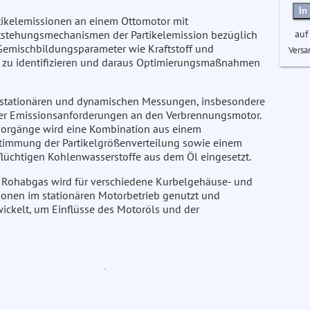
In
tikelemissionen an einem Ottomotor mit
auf
ntstehungsmechanismen der Partikelemission bezüglich
Gemischbildungsparameter wie Kraftstoff und
Versa
on zu identifizieren und daraus Optimierungsmaßnahmen
t stationären und dynamischen Messungen, insbesondere
iger Emissionsanforderungen an den Verbrennungsmotor.
kvorgänge wird eine Kombination aus einem
stimmung der Partikelgrößenverteilung sowie einem
lüchtigen Kohlenwasserstoffe aus dem Öl eingesetzt.
 Rohabgas wird für verschiedene Kurbelgehäuse- und
ionen im stationären Motorbetrieb genutzt und
twickelt, um Einflüsse des Motoröls und der