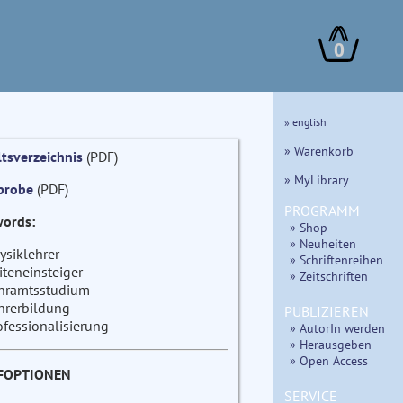
0
» english
» Warenkorb
ltsverzeichnis
(PDF)
» MyLibrary
probe
(PDF)
PROGRAMM
ords:
» Shop
» Neuheiten
ysiklehrer
» Schriftenreihen
iteneinsteiger
» Zeitschriften
hramtsstudium
hrerbildung
PUBLIZIEREN
ofessionalisierung
» AutorIn werden
» Herausgeben
» Open Access
FOPTIONEN
SERVICE