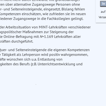
In
den über alternative Zugangswege Personen ohne
r- und Seiteneinsteigende, eingesetzt. Bislang fehlen
auf
 Kompetenzen einschätzen, wie zufrieden sie im neuen
Versa
chiedener Zugangswege in die Fachkollegien gelingt.
er Arbeitssituation von MINT-Lehrkräften verschiedener
ngspolitischer Maßnahmen zur Steigerung der
rte Online-Befragung mit
N
=1.169 Lehrkräften aller
räften durchgeführt.
, Quer- und Seiteneinsteigende die eigenen Kompetenzen
ie Tätigkeit als Lehrperson wird positiv wahrgenommen,
äfte wünschen sich u.a. Entlastung von
gkeiten des Berufs (z.B. Unterrichtsentwicklung und