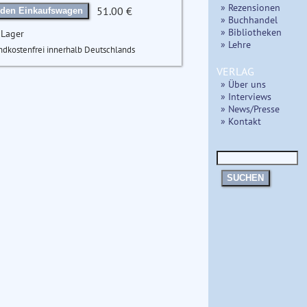
» Rezensionen
51.00 €
 den Einkaufswagen
» Buchhandel
» Bibliotheken
 Lager
» Lehre
ndkostenfrei innerhalb Deutschlands
VERLAG
» Über uns
» Interviews
» News/Presse
» Kontakt
SUCHEN