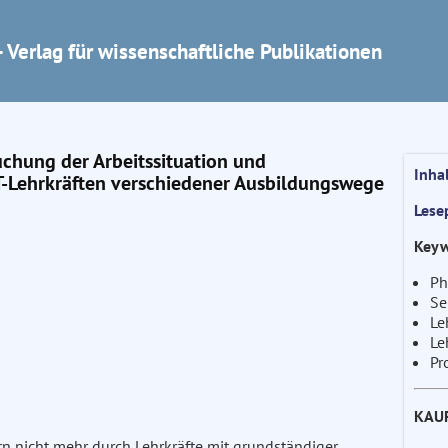
 Verlag für wissenschaftliche Publikationen
chung der Arbeitssituation und
Inha
-Lehrkräften verschiedener Ausbildungswege
Lese
Keyw
Ph
Se
Le
Le
Pr
KAU
ern nicht mehr durch Lehrkräfte mit grundständiger