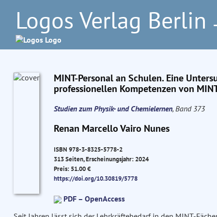
Logos Verlag Berlin
–
MINT-Personal an Schulen. Eine Untersu
professionellen Kompetenzen von MINT
Studien zum Physik- und Chemielernen
, Band 373
Renan Marcello Vairo Nunes
ISBN 978-3-8325-5778-2
313 Seiten, Erscheinungsjahr: 2024
Preis: 51.00 €
https://doi.org/10.30819/5778
PDF – OpenAccess
Seit Jahren lässt sich der Lehrkräftebedarf in den MINT-Fäch