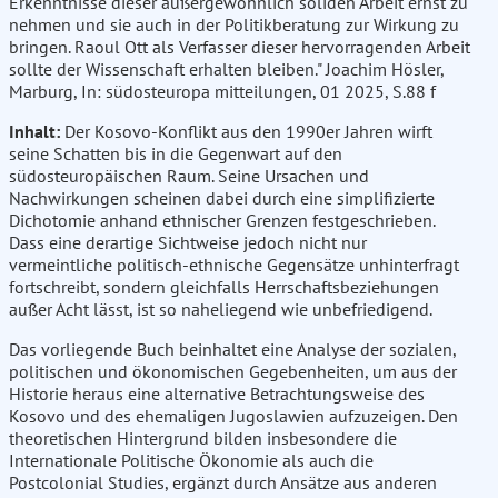
Erkenntnisse dieser außergewöhnlich soliden Arbeit ernst zu
nehmen und sie auch in der Politikberatung zur Wirkung zu
bringen. Raoul Ott als Verfasser dieser hervorragenden Arbeit
sollte der Wissenschaft erhalten bleiben." Joachim Hösler,
Marburg, In: südosteuropa mitteilungen, 01 2025, S.88 f
Inhalt:
Der Kosovo-Konflikt aus den 1990er Jahren wirft
seine Schatten bis in die Gegenwart auf den
südosteuropäischen Raum. Seine Ursachen und
Nachwirkungen scheinen dabei durch eine simplifizierte
Dichotomie anhand ethnischer Grenzen festgeschrieben.
Dass eine derartige Sichtweise jedoch nicht nur
vermeintliche politisch-ethnische Gegensätze unhinterfragt
fortschreibt, sondern gleichfalls Herrschaftsbeziehungen
außer Acht lässt, ist so naheliegend wie unbefriedigend.
Das vorliegende Buch beinhaltet eine Analyse der sozialen,
politischen und ökonomischen Gegebenheiten, um aus der
Historie heraus eine alternative Betrachtungsweise des
Kosovo und des ehemaligen Jugoslawien aufzuzeigen. Den
theoretischen Hintergrund bilden insbesondere die
Internationale Politische Ökonomie als auch die
Postcolonial Studies, ergänzt durch Ansätze aus anderen