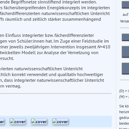
nde Begriffsnetze sinnstiftend integriert werden.
es fächerübergreifenden Energiekonzepts im integrierten
 fächerdifferenzierten naturwissenschaftlichen Unterricht
auf
riffs räumlich und zeitlich stärker zusammenhängend
Versa
Einfluss integrierter bzw. fächerdifferenzierter
ngen von Schüler:innen hat. Im Zuge einer Feldstudie im
ner jeweils zweijährigen Intervention insgesamt
N
=410
twickelten Modell zur Analyse der Vernetzung von
rsucht.
rierten naturwissenschaftlichen Unterricht
chlich korrekt verwendet und qualitativ hochwertiger
dass integrierter naturwissenschaftlicher Unterricht
rn vermag.
(D) = 
(W) =
Sie k
herun
gedru
beider