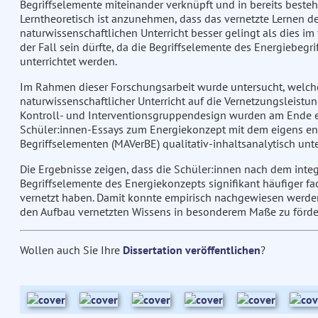
Begriffselemente miteinander verknüpft und in bereits bestehe
Lerntheoretisch ist anzunehmen, dass das vernetzte Lernen d
naturwissenschaftlichen Unterricht besser gelingt als dies im
der Fall sein dürfte, da die Begriffselemente des Energiebeg
unterrichtet werden.
Im Rahmen dieser Forschungsarbeit wurde untersucht, welchen 
naturwissenschaftlicher Unterricht auf die Vernetzungsleistu
Kontroll- und Interventionsgruppendesign wurden am Ende ei
Schüler:innen-Essays zum Energiekonzept mit dem eigens en
Begriffselementen (MAVerBE) qualitativ-inhaltsanalytisch unte
Die Ergebnisse zeigen, dass die Schüler:innen nach dem integ
Begriffselemente des Energiekonzepts signifikant häufiger fa
vernetzt haben. Damit konnte empirisch nachgewiesen werden, 
den Aufbau vernetzten Wissens in besonderem Maße zu förde
Wollen auch Sie Ihre
Dissertation veröffentlichen
?