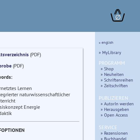
∅
» english
» MyLibrary
ltsverzeichnis
(PDF)
PROGRAMM
probe
(PDF)
» Shop
» Neuheiten
ords:
» Schriftenreihen
» Zeitschriften
rnetztes Lernen
tegrierter naturwissenschaftlicher
PUBLIZIEREN
terricht
» AutorIn werden
siskonzept Energie
» Herausgeben
daktik
» Open Access
SERVICE
FOPTIONEN
» Rezensionen
» Buchhandel