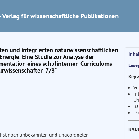
 Verlag für wissenschaftliche Publikationen
rten und integrierten naturwissenschaftlichen
Inha
Energie. Eine Studie zur Analyse der
entation eines schulinternen Curriculums
Lese
turwissenschaften 7/8“
Keyw
Ve
In
Un
Ba
Di
KAU
ächst noch unbekannten und ungeordneten