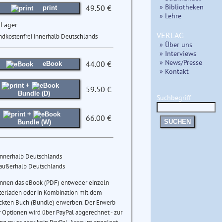
» Bibliotheken
49.50 €
print
» Lehre
 Lager
VERLAG
ndkostenfrei innerhalb Deutschlands
» Über uns
» Interviews
» News/Presse
44.00 €
eBook
» Kontakt
+
59.50 €
Bundle (D)
Suchbegriff
+
66.00 €
SUCHEN
Bundle (W)
innerhalb Deutschlands
 außerhalb Deutschlands
önnen das eBook (PDF) entweder einzeln
terladen oder in Kombination mit dem
ckten Buch (Bundle) erwerben. Der Erwerb
 Optionen wird über PayPal abgerechnet - zur