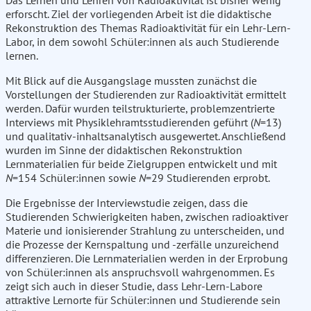
Das Lernen und Lehren von Radioaktivität ist bisher wenig
erforscht. Ziel der vorliegenden Arbeit ist die didaktische
Rekonstruktion des Themas Radioaktivität für ein Lehr-Lern-
Labor, in dem sowohl Schüler:innen als auch Studierende
lernen.
Mit Blick auf die Ausgangslage mussten zunächst die
Vorstellungen der Studierenden zur Radioaktivität ermittelt
werden. Dafür wurden teilstrukturierte, problemzentrierte
Interviews mit Physiklehramtsstudierenden geführt (
N
=13)
und qualitativ-inhaltsanalytisch ausgewertet. Anschließend
wurden im Sinne der didaktischen Rekonstruktion
Lernmaterialien für beide Zielgruppen entwickelt und mit
N
=154 Schüler:innen sowie
N
=29 Studierenden erprobt.
Die Ergebnisse der Interviewstudie zeigen, dass die
Studierenden Schwierigkeiten haben, zwischen radioaktiver
Materie und ionisierender Strahlung zu unterscheiden, und
die Prozesse der Kernspaltung und -zerfälle unzureichend
differenzieren. Die Lernmaterialien werden in der Erprobung
von Schüler:innen als anspruchsvoll wahrgenommen. Es
zeigt sich auch in dieser Studie, dass Lehr-Lern-Labore
attraktive Lernorte für Schüler:innen und Studierende sein