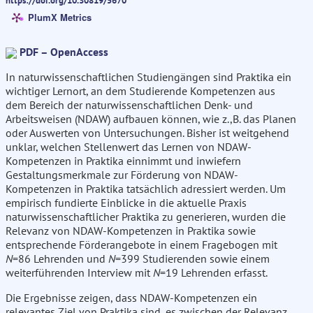
https://doi.org/10.30819/5670
PlumX Metrics
PDF – OpenAccess
In naturwissenschaftlichen Studiengängen sind Praktika ein
wichtiger Lernort, an dem Studierende Kompetenzen aus
dem Bereich der naturwissenschaftlichen Denk- und
Arbeitsweisen (NDAW) aufbauen können, wie z.,B. das Planen
oder Auswerten von Untersuchungen. Bisher ist weitgehend
unklar, welchen Stellenwert das Lernen von NDAW-
Kompetenzen in Praktika einnimmt und inwiefern
Gestaltungsmerkmale zur Förderung von NDAW-
Kompetenzen in Praktika tatsächlich adressiert werden. Um
empirisch fundierte Einblicke in die aktuelle Praxis
naturwissenschaftlicher Praktika zu generieren, wurden die
Relevanz von NDAW-Kompetenzen in Praktika sowie
entsprechende Förderangebote in einem Fragebogen mit
N
=86 Lehrenden und
N
=399 Studierenden sowie einem
weiterführenden Interview mit
N
=19 Lehrenden erfasst.
Die Ergebnisse zeigen, dass NDAW-Kompetenzen ein
relevantes Ziel von Praktika sind, es zwischen der Relevanz