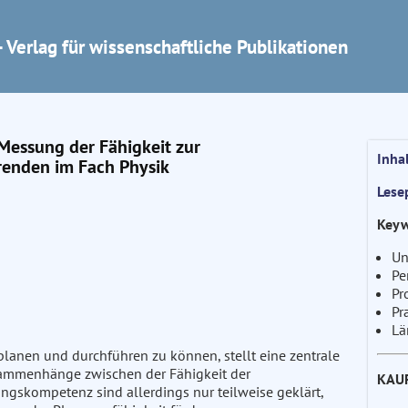
 Verlag für wissenschaftliche Publikationen
Messung der Fähigkeit zur
Inha
renden im Fach Physik
Lese
Keyw
Un
Pe
Pr
Pr
Lä
 planen und durchführen zu können, stellt eine zentrale
usammenhänge zwischen der Fähigkeit der
KAU
gskompetenz sind allerdings nur teilweise geklärt,