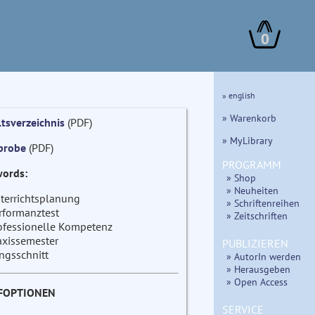
0
» english
» Warenkorb
ltsverzeichnis
(PDF)
» MyLibrary
probe
(PDF)
PROGRAMM
ords:
» Shop
» Neuheiten
terrichtsplanung
» Schriftenreihen
rformanztest
» Zeitschriften
ofessionelle Kompetenz
axissemester
PUBLIZIEREN
ngsschnitt
» AutorIn werden
» Herausgeben
» Open Access
FOPTIONEN
SERVICE