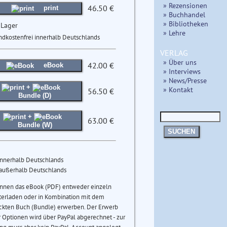
» Rezensionen
46.50 €
print
» Buchhandel
» Bibliotheken
 Lager
» Lehre
ndkostenfrei innerhalb Deutschlands
VERLAG
» Über uns
42.00 €
eBook
» Interviews
» News/Presse
+
» Kontakt
56.50 €
Bundle (D)
+
63.00 €
Bundle (W)
SUCHEN
innerhalb Deutschlands
 außerhalb Deutschlands
önnen das eBook (PDF) entweder einzeln
terladen oder in Kombination mit dem
ckten Buch (Bundle) erwerben. Der Erwerb
 Optionen wird über PayPal abgerechnet - zur