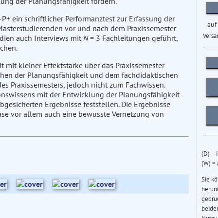
ung der Planungsfähigkeit fördern.
P+ ein schriftlicher Performanztest zur Erfassung der
auf
asterstudierenden vor und nach dem Praxissemester
Versa
dien auch Interviews mit
N
= 3 Fachleitungen geführt,
uchen.
 mit kleiner Effektstärke über das Praxissemester
en der Planungsfähigkeit und dem fachdidaktischen
 Praxissemesters, jedoch nicht zum Fachwissen.
onswissens mit der Entwicklung der Planungsfähigkeit
bgesicherten Ergebnisse feststellen. Die Ergebnisse
ase vor allem auch eine bewusste Vernetzung von
(D) = 
(W) =
Sie k
herun
gedru
beider