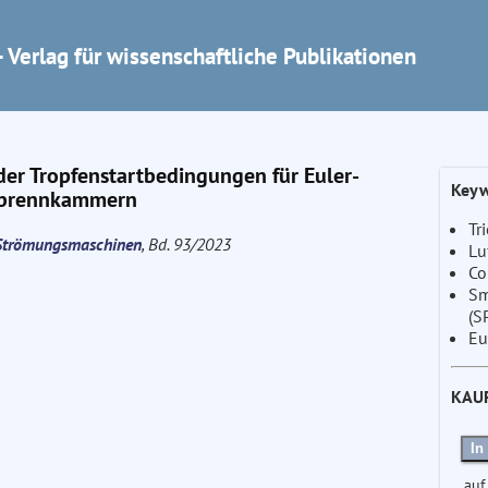
 Verlag für wissenschaftliche Publikationen
 der Tropfenstartbedingungen für Euler-
Keyw
ksbrennkammern
Tr
e Strömungsmaschinen
, Bd. 93/2023
Lu
Co
Sm
(S
Eu
KAU
In
auf