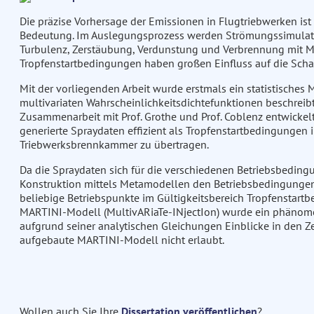
Die präzise Vorhersage der Emissionen in Flugtriebwerken ist
Bedeutung. Im Auslegungsprozess werden Strömungssimulat
Turbulenz, Zerstäubung, Verdunstung und Verbrennung mit M
Tropfenstartbedingungen haben großen Einfluss auf die Scha
Mit der vorliegenden Arbeit wurde erstmals ein statistisches 
multivariaten Wahrscheinlichkeitsdichtefunktionen beschreibt.
Zusammenarbeit mit Prof. Grothe und Prof. Coblenz entwickel
generierte Spraydaten effizient als Tropfenstartbedingungen
Triebwerksbrennkammer zu übertragen.
Da die Spraydaten sich für die verschiedenen Betriebsbedin
Konstruktion mittels Metamodellen den Betriebsbedingungen z
beliebige Betriebspunkte im Gültigkeitsbereich Tropfenstar
MARTINI-Modell (MultivARiaTe-INjectIon) wurde ein phänomen
aufgrund seiner analytischen Gleichungen Einblicke in den Ze
aufgebaute MARTINI-Modell nicht erlaubt.
Wollen auch Sie Ihre
Dissertation veröffentlichen
?