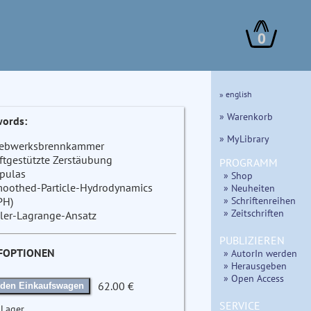
0
» english
» Warenkorb
ords:
» MyLibrary
iebwerksbrennkammer
ftgestützte Zerstäubung
PROGRAMM
pulas
» Shop
oothed-Particle-Hydrodynamics
» Neuheiten
» Schriftenreihen
PH)
» Zeitschriften
ler-Lagrange-Ansatz
PUBLIZIEREN
FOPTIONEN
» AutorIn werden
» Herausgeben
» Open Access
62.00 €
 den Einkaufswagen
SERVICE
 Lager