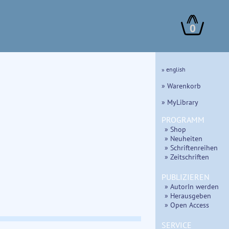
0
» english
» Warenkorb
» MyLibrary
PROGRAMM
» Shop
» Neuheiten
» Schriftenreihen
» Zeitschriften
PUBLIZIEREN
» AutorIn werden
» Herausgeben
» Open Access
SERVICE