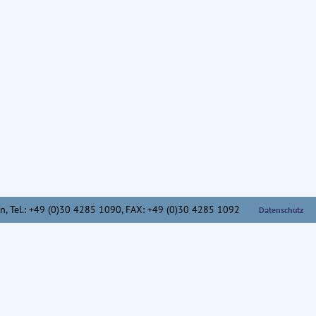
n,
Tel.: +49 (0)30 4285 1090, FAX: +49 (0)30 4285 1092
Datenschutz