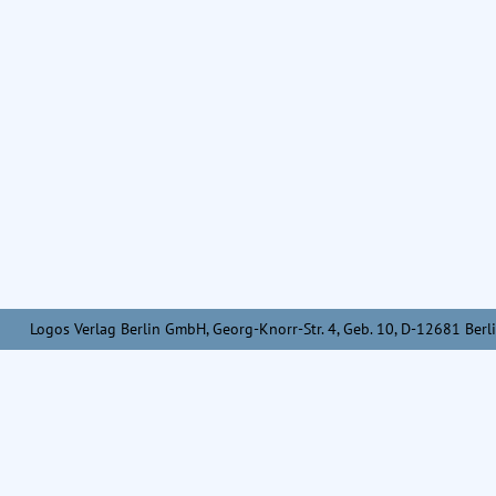
Logos Verlag Berlin GmbH, Georg-Knorr-Str. 4, Geb. 10, D-12681 Berli