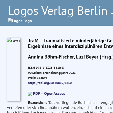
Logos Verlag Berlin
–
TraM – Traumatisierte minderjährige Ge
Ergebnisse eines Interdisziplinären Ent
Annina Böhm-Fischer, Luzi Beyer (Hrsg.
ISBN 978-3-8325-5610-5
90 Seiten, Erscheinungsjahr: 2023
Preis: 35.00 €
https://doi.org/10.30819/5610
PDF – OpenAccess
Rezension:
"Das vorliegende Buch ist sehr engagie
vertiefen oder sich ihr annähern wollen, ein, sich auf eine
beschäftigen. Auch wenn es als Forschungsbericht verfasst w