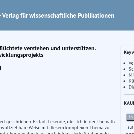
 Verlag für wissenschaftliche Publikationen
flüchtete verstehen und unterstützen.
Keyw
wicklungsprojekts
Ve
)
Sc
Mi
Kü
Di
KAU
In
rt geschrieben. Es lädt Lesende, die sich in der Thematik
auf
 nachvollziehbare Weise mit diesem komplexen Thema zu
urde, können durchaus auch interessierte Studierende