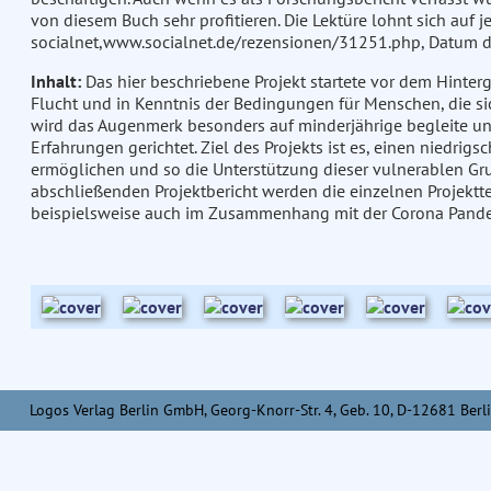
von diesem Buch sehr profitieren. Die Lektüre lohnt sich auf jeden
socialnet,www.socialnet.de/rezensionen/31251.php, Datum de
Inhalt:
Das hier beschriebene Projekt startete vor dem Hinte
Flucht und in Kenntnis der Bedingungen für Menschen, die si
wird das Augenmerk besonders auf minderjährige begleite un
Erfahrungen gerichtet. Ziel des Projekts ist es, einen niedr
ermöglichen und so die Unterstützung dieser vulnerablen Gru
abschließenden Projektbericht werden die einzelnen Projektt
beispielsweise auch im Zusammenhang mit der Corona Pandemi
Logos Verlag Berlin GmbH, Georg-Knorr-Str. 4, Geb. 10, D-12681 Berli