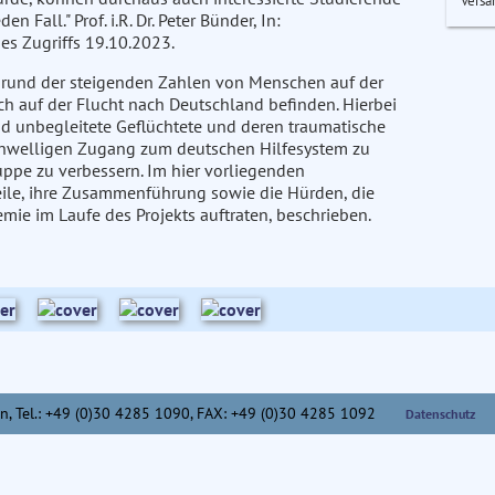
Versa
 Fall." Prof. i.R. Dr. Peter Bünder, In:
s Zugriffs 19.10.2023.
rgrund der steigenden Zahlen von Menschen auf der
ch auf der Flucht nach Deutschland befinden. Hierbei
d unbegleitete Geflüchtete und deren traumatische
igschwelligen Zugang zum deutschen Hilfesystem zu
ppe zu verbessern. Im hier vorliegenden
eile, ihre Zusammenführung sowie die Hürden, die
e im Laufe des Projekts auftraten, beschrieben.
n,
Tel.: +49 (0)30 4285 1090, FAX: +49 (0)30 4285 1092
Datenschutz