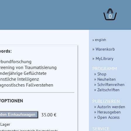
0
» english
» Warenkorb
ords:
» MyLibrary
rbundforschung
reening von Traumatisierung
PROGRAMM
nderjährige Geflüchtete
» Shop
nstliche Intelligenz
» Neuheiten
» Schriftenreihen
agnostisches Fallverstehen
» Zeitschriften
FOPTIONEN
PUBLIZIEREN
» AutorIn werden
» Herausgeben
35.00 €
 den Einkaufswagen
» Open Access
 Lager
SERVICE