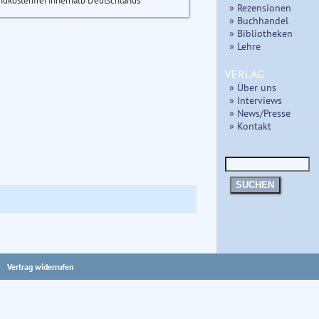
ndkostenfrei innerhalb Deutschlands
» Rezensionen
» Buchhandel
» Bibliotheken
» Lehre
VERLAG
» Über uns
» Interviews
» News/Presse
» Kontakt
SUCHEN
Vertrag widerrufen