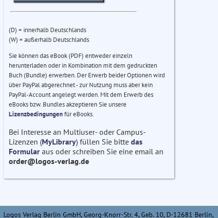
(D) = innerhalb Deutschlands
(W) = außerhalb Deutschlands
Sie können das eBook (PDF) entweder einzeln
herunterladen oder in Kombination mit dem gedruckten
Buch (Bundle) erwerben. Der Erwerb beider Optionen wird
über PayPal abgerechnet - zur Nutzung muss aber kein
PayPal-Account angelegt werden. Mit dem Erwerb des
eBooks bzw. Bundles akzeptieren Sie unsere
Lizenzbedingungen
für eBooks.
Bei Interesse an Multiuser- oder Campus-
Lizenzen (
MyLibrary
) füllen Sie bitte
das
Formular
aus oder schreiben Sie eine email an
order@logos-verlag.de
Logos Verlag Berlin GmbH, Georg-Knorr-Str. 4, Geb. 10, D-12681 Berlin,