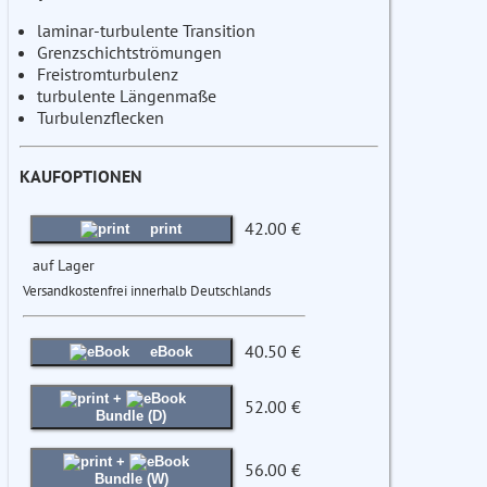
laminar-turbulente Transition
Grenzschichtströmungen
Freistromturbulenz
turbulente Längenmaße
Turbulenzflecken
KAUFOPTIONEN
42.00 €
print
auf Lager
Versandkostenfrei innerhalb Deutschlands
40.50 €
eBook
+
52.00 €
Bundle (D)
+
56.00 €
Bundle (W)