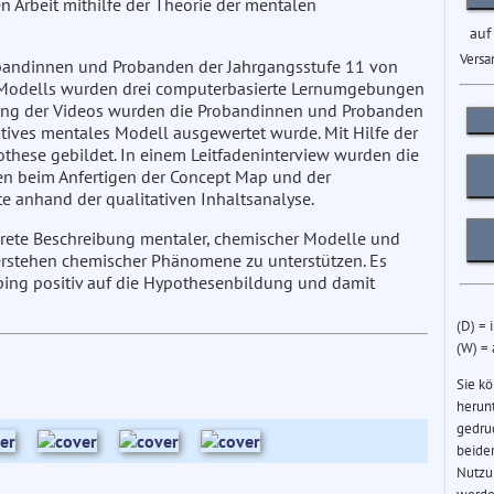
en Arbeit mithilfe der Theorie der mentalen
auf
Versa
bandinnen und Probanden der Jahrgangsstufe 11 von
en Modells wurden drei computerbasierte Lernumgebungen
tung der Videos wurden die Probandinnen und Probanden
ktives mentales Modell ausgewertet wurde. Mit Hilfe der
hese gebildet. In einem Leitfadeninterview wurden die
n beim Anfertigen der Concept Map und der
e anhand der qualitativen Inhaltsanalyse.
krete Beschreibung mentaler, chemischer Modelle und
Verstehen chemischer Phänomene zu unterstützen. Es
ping positiv auf die Hypothesenbildung und damit
(D) = 
(W) =
Sie k
herun
gedru
beider
Nutzu