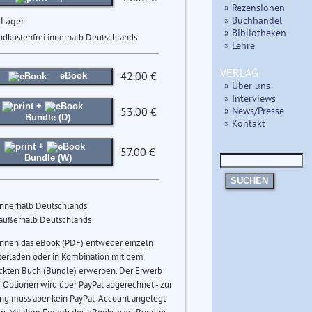
» Rezensionen
» Buchhandel
 Lager
» Bibliotheken
ndkostenfrei innerhalb Deutschlands
» Lehre
VERLAG
42.00 €
eBook
» Über uns
» Interviews
+
» News/Presse
53.00 €
Bundle (D)
» Kontakt
+
57.00 €
Bundle (W)
SUCHEN
innerhalb Deutschlands
 außerhalb Deutschlands
önnen das eBook (PDF) entweder einzeln
terladen oder in Kombination mit dem
ckten Buch (Bundle) erwerben. Der Erwerb
 Optionen wird über PayPal abgerechnet - zur
ng muss aber kein PayPal-Account angelegt