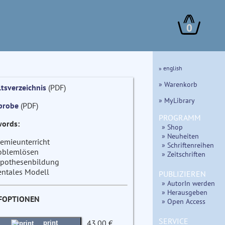
0
» english
» Warenkorb
ltsverzeichnis
(PDF)
» MyLibrary
probe
(PDF)
PROGRAMM
ords:
» Shop
» Neuheiten
emieunterricht
» Schriftenreihen
oblemlösen
» Zeitschriften
pothesenbildung
ntales Modell
PUBLIZIEREN
» AutorIn werden
» Herausgeben
FOPTIONEN
» Open Access
SERVICE
43.00 €
print